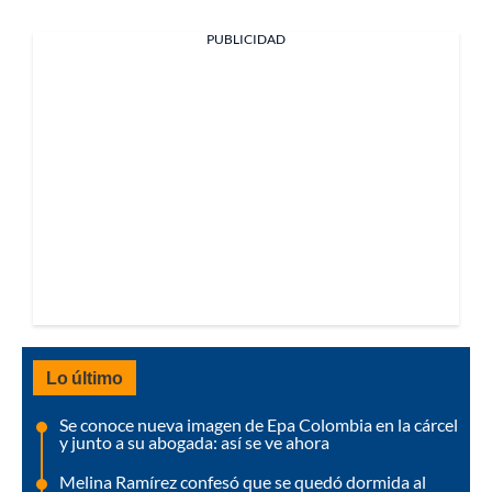
PUBLICIDAD
Lo último
Se conoce nueva imagen de Epa Colombia en la cárcel
y junto a su abogada: así se ve ahora
Melina Ramírez confesó que se quedó dormida al