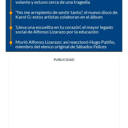
volante y estuvo cerca de una tragedia
"No me arrepiento de sentir tanto", el nuevo disco de
Karol G: estos artistas colaboran en el álbum
‘Lleva una escuelita en tu corazón’, el mayor legado
social de Alfonso Lizarazo por la educación
Murió Alfonso Lizarazo: así reaccionó Hugo Patiño,
miembro del elenco original de Sábados Felices
PUBLICIDAD