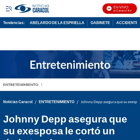
EN VIVO
Noticias Caracol En Vivo
Tendencias:
ABELARDO DE LA ESPRIELLA
GABINETE
ACCIDENTE 
PUBLICIDAD
ENTRETENIMIENTO
/
/
Noticias Caracol
ENTRETENIMIENTO
Johnny Depp asegura que su exesposa
Johnny Depp asegura que
su exesposa le cortó un