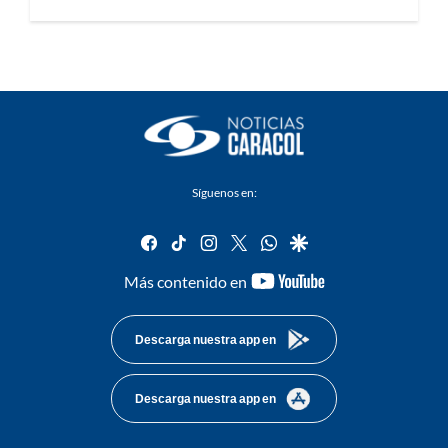
Síguenos en:
facebook
tiktok
instagram
twitter
whatsapp
google
youtube-
Más contenido en
footer
Descarga nuestra app en
Descarga nuestra app en