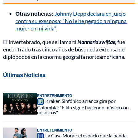
Otras noticias:
Johnny Depp declara en juicio
contra su exesposa: “No le he pegado a ninguna
mujer en mi vida”
El invertebrado, que se llamará
Nannaria swiftae,
fue
encontrado tras cinco años de búsqueda extensa de
diplópodos en la enorme geografía norteamericana.
Últimas Noticias
ENTRETENIMIENTO
Kraken Sinfónico arranca gira por
Colombia: "Elkin sigue haciendo música con
nosotros"
ENTRETENIMIENTO
La Casa Morat: el espacio que la banda