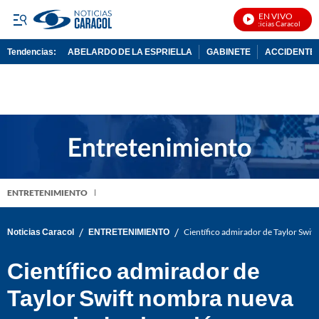
EN VIVO
Noticias Caracol En Vi
Tendencias:
ABELARDO DE LA ESPRIELLA
GABINETE
ACCIDENTE 
PUBLICIDAD
ENTRETENIMIENTO
/
/
Noticias Caracol
ENTRETENIMIENTO
Científico admirador de Taylor Swift
Científico admirador de
Taylor Swift nombra nueva