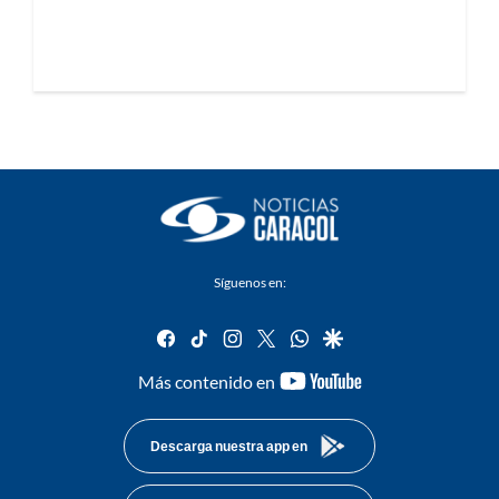
Síguenos en:
facebook
tiktok
instagram
twitter
whatsapp
google
youtube-
Más contenido en
footer
Descarga nuestra app en