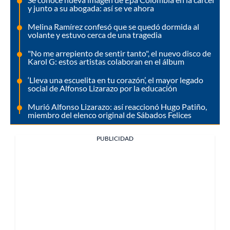
y junto a su abogada: así se ve ahora
Melina Ramírez confesó que se quedó dormida al
volante y estuvo cerca de una tragedia
"No me arrepiento de sentir tanto", el nuevo disco de
Karol G: estos artistas colaboran en el álbum
‘Lleva una escuelita en tu corazón’, el mayor legado
social de Alfonso Lizarazo por la educación
Murió Alfonso Lizarazo: así reaccionó Hugo Patiño,
miembro del elenco original de Sábados Felices
PUBLICIDAD