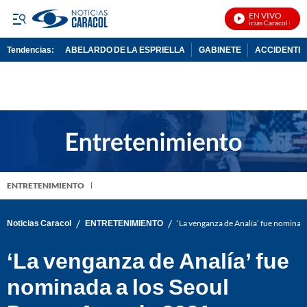
EN VIVO
Noticias Caracol En Viv
Tendencias:
ABELARDO DE LA ESPRIELLA
GABINETE
ACCIDENTE 
PUBLICIDAD
ENTRETENIMIENTO
/
/
Noticias Caracol
ENTRETENIMIENTO
‘La venganza de Analía’ fue nominad
‘La venganza de Analía’ fue
nominada a los Seoul