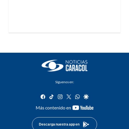
Síguenos en:
facebook
tiktok
instagram
twitter
whatsapp
google
youtube-
Más contenido en
footer
Descarga nuestra app en