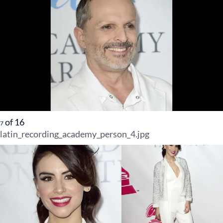
of
16
7
latin_recording_academy_person_4.jpg