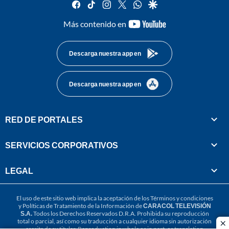
facebook
tiktok
instagram
twitter
whatsapp
google
youtube-
Más contenido en
footer
Descarga nuestra app en
Descarga nuestra app en
RED DE PORTALES
SERVICIOS CORPORATIVOS
LEGAL
El uso de este sitio web implica la aceptación de los
Términos y condiciones
y
Políticas de Tratamiento de la Información
de
CARACOL TELEVISIÓN
S.A.
Todos los Derechos Reservados D.R.A. Prohibida su reproducción
total o parcial, así como su traducción a cualquier idioma sin autorización
cl
escrita de su titular. Reproduction in whole or in part, or translation