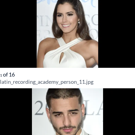
of
16
1
latin_recording_academy_person_11.jpg