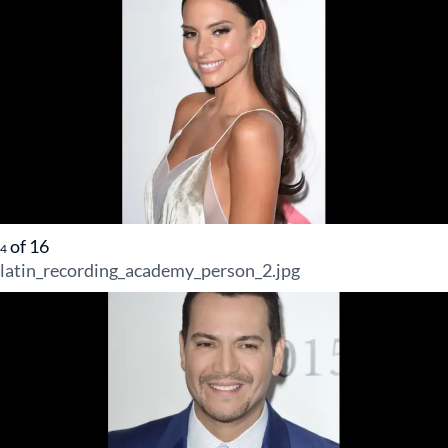
of
16
4
latin_recording_academy_person_2.jpg