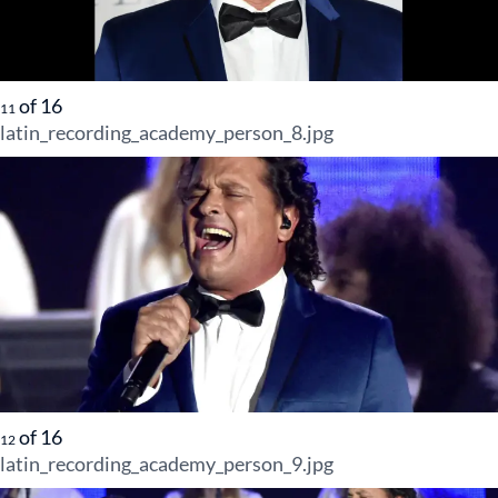
of
16
11
latin_recording_academy_person_8.jpg
of
16
12
latin_recording_academy_person_9.jpg