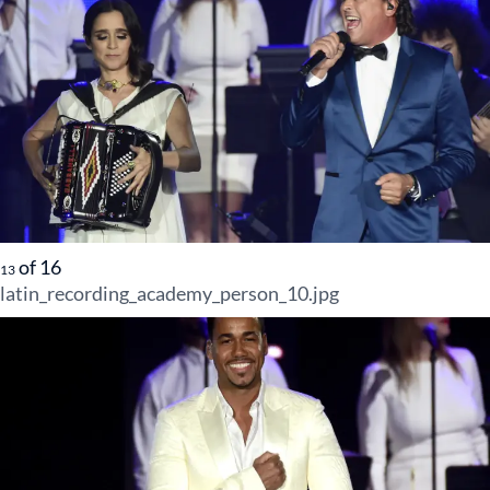
of
16
13
latin_recording_academy_person_10.jpg