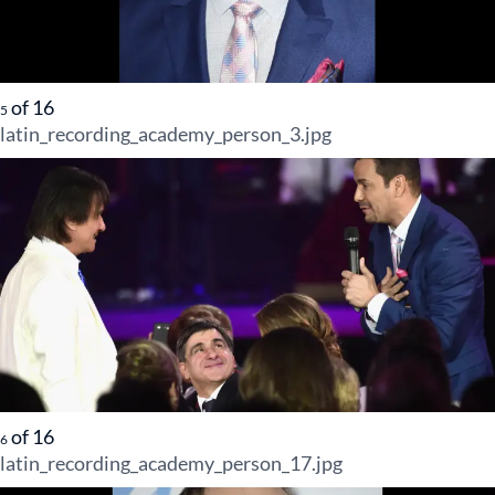
of
16
5
latin_recording_academy_person_3.jpg
of
16
6
latin_recording_academy_person_17.jpg