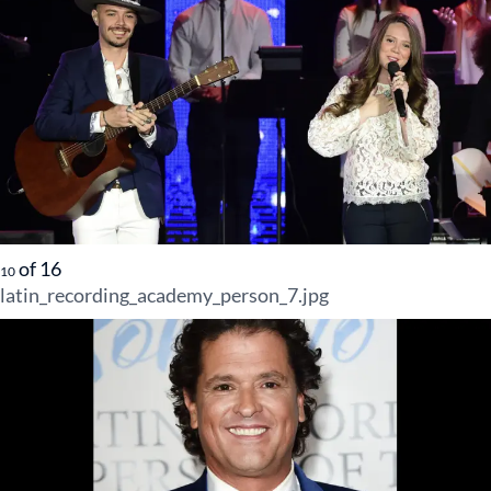
of
16
10
latin_recording_academy_person_7.jpg