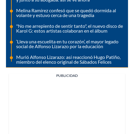
Melina Ramírez confesó que se quedó dormida al
volante y estuvo cerca de una tragedia
"No me arrepiento de sentir tanto", el nuevo disco de
Karol G: estos artistas colaboran en el álbum
‘Lleva una escuelita en tu corazón’, el mayor legado
social de Alfonso Lizarazo por la educación
Murió Alfonso Lizarazo: así reaccionó Hugo Patiño,
miembro del elenco original de Sábados Felices
PUBLICIDAD