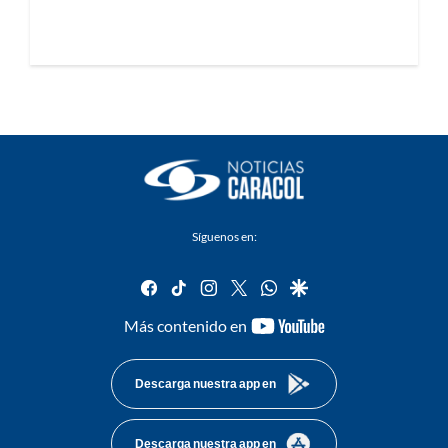
Síguenos en:
facebook
tiktok
instagram
twitter
whatsapp
google
youtube-
Más contenido en
footer
Descarga nuestra app en
Descarga nuestra app en