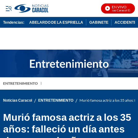
EN VIVO
Noticias Caracol En Vivo
Tendencias:
ABELARDO DE LA ESPRIELLA
GABINETE
ACCIDENTE 
PUBLICIDAD
ENTRETENIMIENTO
/
/
Noticias Caracol
ENTRETENIMIENTO
Murió famosa actriz a los 35 años: f
Murió famosa actriz a los 35
años: falleció un día antes