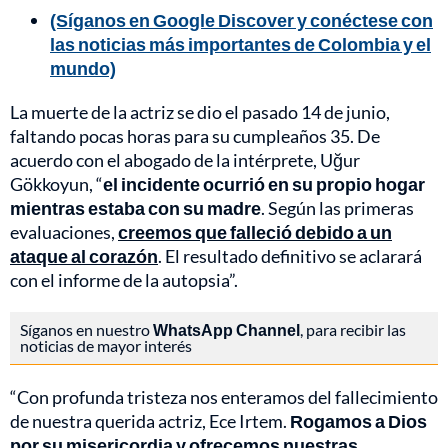
(Síganos en Google Discover y conéctese con
las noticias más importantes de Colombia y el
mundo)
La muerte de la actriz se dio el pasado 14 de junio,
faltando pocas horas para su cumpleaños 35. De
acuerdo con el abogado de la intérprete, Uğur
Gökkoyun, “
el incidente ocurrió en su propio hogar
mientras estaba con su madre
. Según las primeras
evaluaciones,
creemos que falleció debido a un
ataque al corazón
. El resultado definitivo se aclarará
con el informe de la autopsia”.
Síganos en nuestro
WhatsApp Channel
, para recibir las
noticias de mayor interés
“Con profunda tristeza nos enteramos del fallecimiento
de nuestra querida actriz, Ece Irtem.
Rogamos a Dios
por su misericordia y ofrecemos nuestras