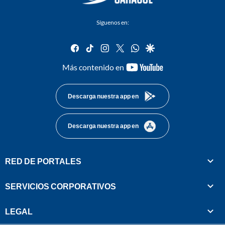
Síguenos en:
facebook
tiktok
instagram
twitter
whatsapp
google
youtube-
Más contenido en
footer
Descarga nuestra app en
Descarga nuestra app en
RED DE PORTALES
SERVICIOS CORPORATIVOS
LEGAL