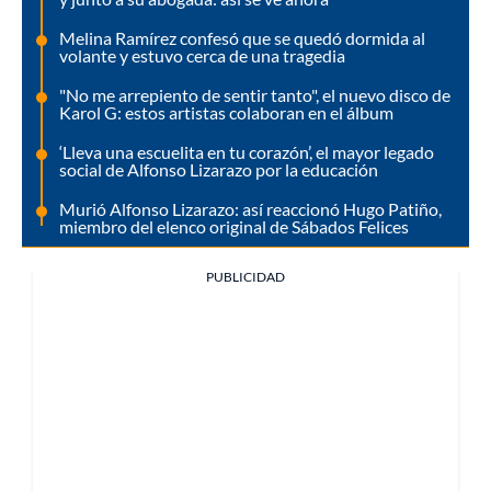
Melina Ramírez confesó que se quedó dormida al
volante y estuvo cerca de una tragedia
"No me arrepiento de sentir tanto", el nuevo disco de
Karol G: estos artistas colaboran en el álbum
‘Lleva una escuelita en tu corazón’, el mayor legado
social de Alfonso Lizarazo por la educación
Murió Alfonso Lizarazo: así reaccionó Hugo Patiño,
miembro del elenco original de Sábados Felices
PUBLICIDAD