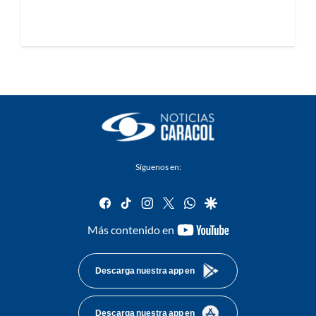
Síguenos en:
facebook
tiktok
instagram
twitter
whatsapp
google
youtube-
Más contenido en
footer
Descarga nuestra app en
Descarga nuestra app en