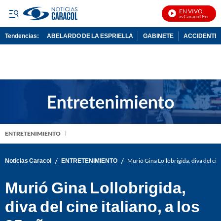
EN VIVO
Noticias Caracol En Vivo
Tendencias:
ABELARDO DE LA ESPRIELLA
GABINETE
ACCIDENTE 
PUBLICIDAD
ENTRETENIMIENTO
/
/
Noticias Caracol
ENTRETENIMIENTO
Murió Gina Lollobrigida, diva del cine
Murió Gina Lollobrigida,
diva del cine italiano, a los