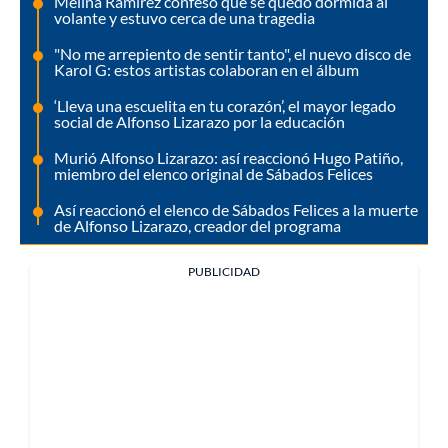
Melina Ramírez confesó que se quedó dormida al
volante y estuvo cerca de una tragedia
"No me arrepiento de sentir tanto", el nuevo disco de
Karol G: estos artistas colaboran en el álbum
‘Lleva una escuelita en tu corazón’, el mayor legado
social de Alfonso Lizarazo por la educación
Murió Alfonso Lizarazo: así reaccionó Hugo Patiño,
miembro del elenco original de Sábados Felices
Así reaccionó el elenco de Sábados Felices a la muerte
de Alfonso Lizarazo, creador del programa
PUBLICIDAD