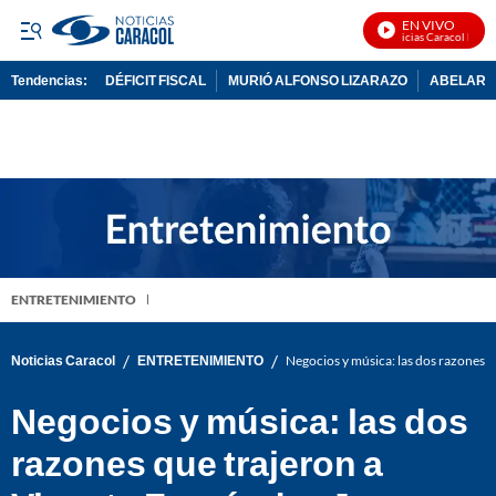
EN VIVO
Noticias Caracol En Viv
Tendencias:
DÉFICIT FISCAL
MURIÓ ALFONSO LIZARAZO
ABELARDO
PUBLICIDAD
ENTRETENIMIENTO
/
/
Noticias Caracol
ENTRETENIMIENTO
Negocios y música: las dos razones q
Negocios y música: las dos
razones que trajeron a