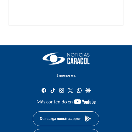
Síguenos en:
facebook
tiktok
instagram
twitter
whatsapp
google
youtube-
Más contenido en
footer
Descarga nuestra app en