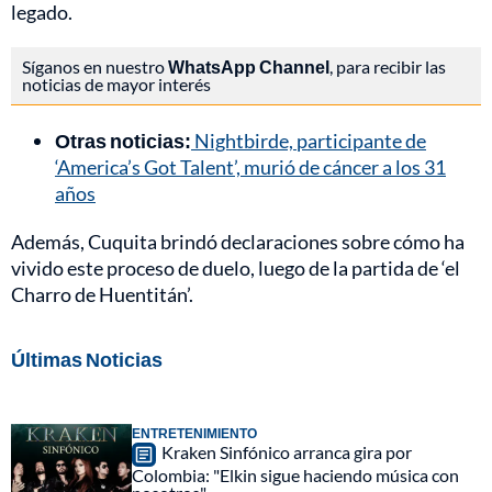
legado.
Síganos en nuestro
WhatsApp Channel
, para recibir las
noticias de mayor interés
Otras noticias:
Nightbirde, participante de
‘America’s Got Talent’, murió de cáncer a los 31
años
Además, Cuquita brindó declaraciones sobre cómo ha
vivido este proceso de duelo, luego de la partida de ‘el
Charro de Huentitán’.
Últimas Noticias
ENTRETENIMIENTO
Kraken Sinfónico arranca gira por
Colombia: "Elkin sigue haciendo música con