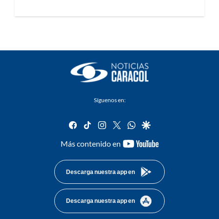
Síguenos en:
facebook
tiktok
instagram
twitter
whatsapp
google
youtube-
Más contenido en
footer
Descarga nuestra app en
Descarga nuestra app en