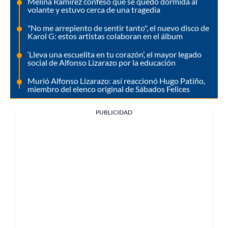
Melina Ramírez confesó que se quedó dormida al
volante y estuvo cerca de una tragedia
"No me arrepiento de sentir tanto", el nuevo disco de
Karol G: estos artistas colaboran en el álbum
‘Lleva una escuelita en tu corazón’, el mayor legado
social de Alfonso Lizarazo por la educación
Murió Alfonso Lizarazo: así reaccionó Hugo Patiño,
miembro del elenco original de Sábados Felices
PUBLICIDAD