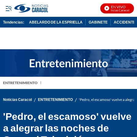
EN VIVO
Noticias Caracol En Vi
Tendencias:
ABELARDO DE LA ESPRIELLA
GABINETE
ACCIDENTE 
PUBLICIDAD
ENTRETENIMIENTO
/
/
Noticias Caracol
ENTRETENIMIENTO
'Pedro, el escamoso' vuelve a alegrar
'Pedro, el escamoso' vuelve
a alegrar las noches de