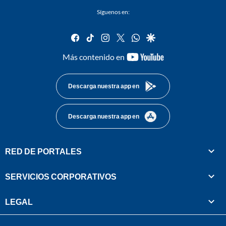
Síguenos en:
facebook
tiktok
instagram
twitter
whatsapp
google
youtube-
Más contenido en
footer
Descarga nuestra app en
Descarga nuestra app en
RED DE PORTALES
SERVICIOS CORPORATIVOS
LEGAL