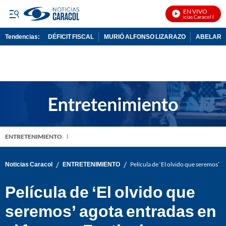
EN VIVO
Noticias Caracol En Viv
Tendencias:
DÉFICIT FISCAL
MURIÓ ALFONSO LIZARAZO
ABELARDO
PUBLICIDAD
ENTRETENIMIENTO
/
/
Noticias Caracol
ENTRETENIMIENTO
Película de ‘El olvido que seremos’ 
Película de ‘El olvido que
seremos’ agota entradas en