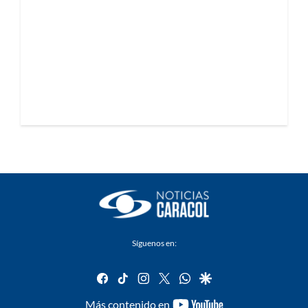
Síguenos en:
facebook
tiktok
instagram
twitter
whatsapp
google
youtube-
Más contenido en