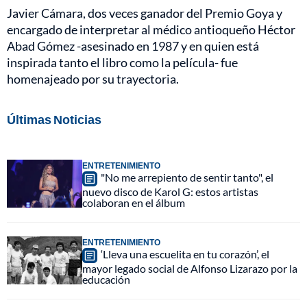
Javier Cámara, dos veces ganador del Premio Goya y
encargado de interpretar al médico antioqueño Héctor
Abad Gómez -asesinado en 1987 y en quien está
inspirada tanto el libro como la película- fue
homenajeado por su trayectoria.
Últimas Noticias
ENTRETENIMIENTO
"No me arrepiento de sentir tanto", el
nuevo disco de Karol G: estos artistas
colaboran en el álbum
ENTRETENIMIENTO
‘Lleva una escuelita en tu corazón’, el
mayor legado social de Alfonso Lizarazo por la
educación