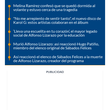
Melina Ramírez confesó que se quedó dormida al
volante y estuvo cerca de una tragedia
"No me arrepiento de sentir tanto", el nuevo disco de
Karol G: estos artistas colaboran en el álbum
‘Lleva una escuelita en tu corazón’, el mayor legado
social de Alfonso Lizarazo por la educación
Murió Alfonso Lizarazo: así reaccionó Hugo Patiño,
miembro del elenco original de Sábados Felices
Así reaccionó el elenco de Sábados Felices a la muerte
de Alfonso Lizarazo, creador del programa
PUBLICIDAD