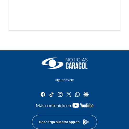
Síguenos en:
facebook
tiktok
instagram
twitter
whatsapp
google
youtube-
Más contenido en
footer
Descarga nuestra app en