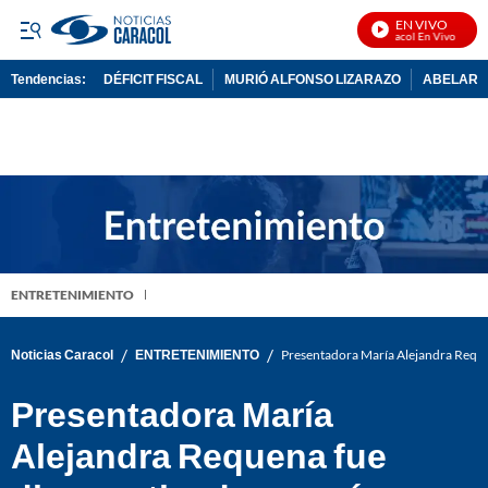
EN VIVO
Noticias Caracol En Vivo
Tendencias:
DÉFICIT FISCAL
MURIÓ ALFONSO LIZARAZO
ABELARDO
PUBLICIDAD
ENTRETENIMIENTO
/
/
Noticias Caracol
ENTRETENIMIENTO
Presentadora María Alejandra Requen
Presentadora María
Alejandra Requena fue