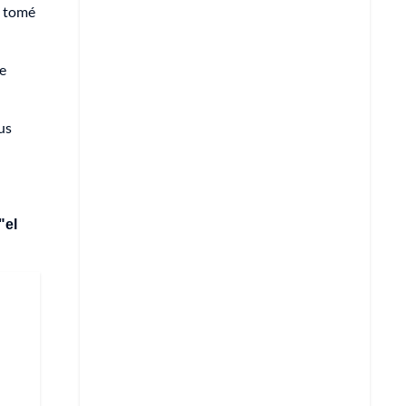
o tomé
e
us
"el