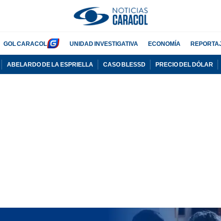
GOL CARACOL
UNIDAD INVESTIGATIVA
ECONOMÍA
REPORTA
ABELARDO DE LA ESPRIELLA
CASO BLESSD
PRECIO DEL DÓLAR
PUBLICIDAD