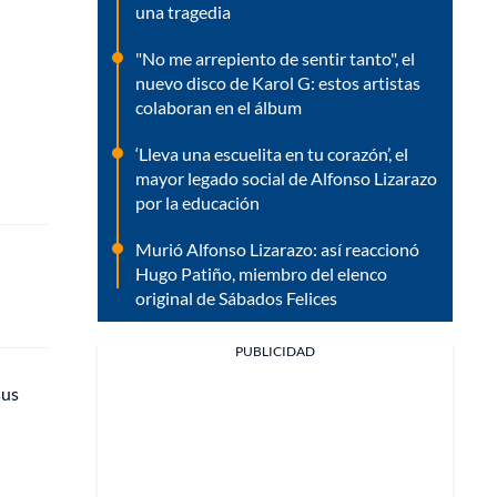
una tragedia
"No me arrepiento de sentir tanto", el
nuevo disco de Karol G: estos artistas
colaboran en el álbum
‘Lleva una escuelita en tu corazón’, el
mayor legado social de Alfonso Lizarazo
por la educación
Murió Alfonso Lizarazo: así reaccionó
Hugo Patiño, miembro del elenco
original de Sábados Felices
PUBLICIDAD
sus