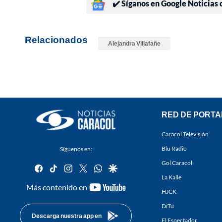
✔️ Síganos en Google Noticias
Relacionados
Alejandra Villafañe
RED DE PORTA
Caracol Televisión
Blu Radio
Síguenos en:
Gol Caracol
facebook
tiktok
instagram
twitter
whatsapp
google
La Kalle
youtube-
Más contenido en
HJCK
footer
DiTu
Descarga nuestra app en
El Espectador