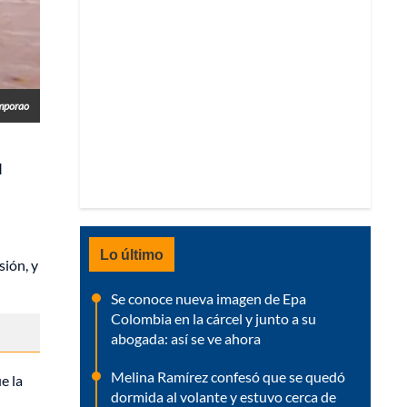
mporao
l
Lo último
sión, y
Se conoce nueva imagen de Epa
Colombia en la cárcel y junto a su
abogada: así se ve ahora
Melina Ramírez confesó que se quedó
e la
dormida al volante y estuvo cerca de