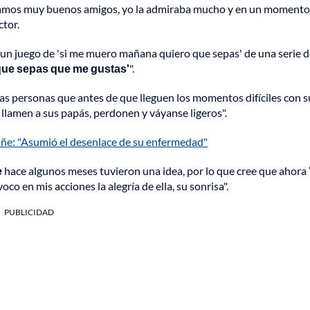
ramos muy buenos amigos, yo la admiraba mucho y en un moment
ctor.
un juego de 'si me muero mañana quiero que sepas' de una serie d
que sepas que me gustas'
".
las personas que antes de que lleguen los momentos difíciles con s
llamen a sus papás, perdonen y váyanse ligeros".
afañe: "Asumió el desenlace de su enfermedad"
e
hace algunos meses tuvieron una idea, por lo que cree que ahora
evoco en mis acciones la alegría de ella, su sonrisa".
PUBLICIDAD