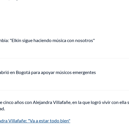
mbia: "Elkin sigue haciendo música con nosotros"
 abrió en Bogotá para apoyar músicos emergentes
inco años con Alejandra Villafañe, en la que logró vivir con ella 
ad.
a Villafañe: "Va a estar todo bien"