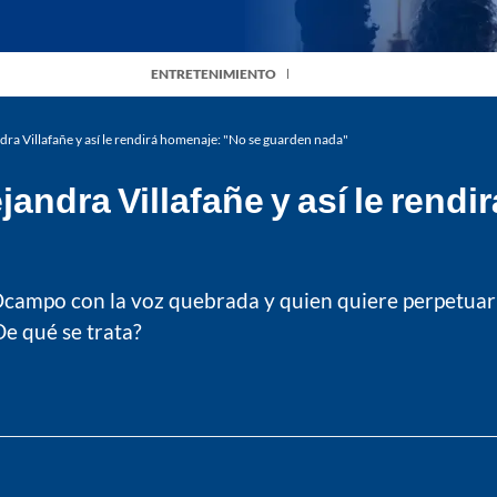
ENTRETENIMIENTO
a Villafañe y así le rendirá homenaje: "No se guarden nada"
andra Villafañe y así le rendi
l Ocampo con la voz quebrada y quien quiere perpetua
De qué se trata?