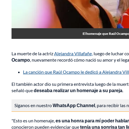
El homenaje que Raúl Ocampo p
La muerte de la actriz
Alejandra Villafañe,
luego de luchar co
Ocampo
, nuevamente recordó cómo nació su amor y el lega
La canción que Raúl Ocampo le dedicó a Alejandra Vil
El también actor dio su primera entrevista luego de la muer
señaló que
deseaba realizar un homenaje a su pareja
.
Síganos en nuestro
WhatsApp Channel
, para recibir las
"Esto es un homenaje,
es una honra para mí poder hablar
conocieron pueden evidenciar que
tenía una sonrisa tan l