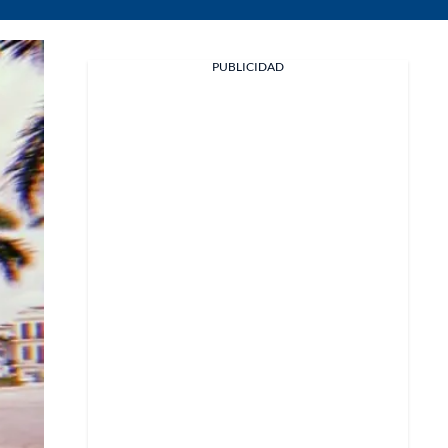
PUBLICIDAD
Facebook
X
Whatsapp
Copiar enlace
Telegram
LinkedIn