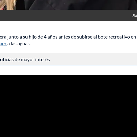
Fo
ra junto a su hijo de 4 años antes de subirse al bote recreativo en 
caer
a las aguas.
 noticias de mayor interés