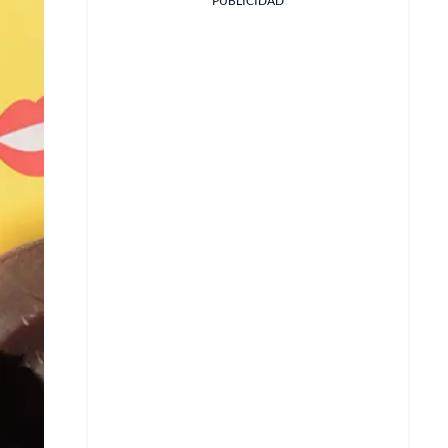
PUBLICIDAD
Facebook
X
Whatsapp
Copiar enlace
Telegram
LinkedIn