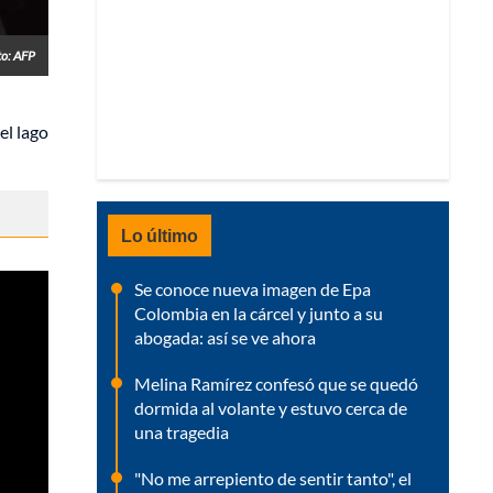
to: AFP
el lago
Lo último
Se conoce nueva imagen de Epa
Colombia en la cárcel y junto a su
abogada: así se ve ahora
Melina Ramírez confesó que se quedó
dormida al volante y estuvo cerca de
una tragedia
"No me arrepiento de sentir tanto", el