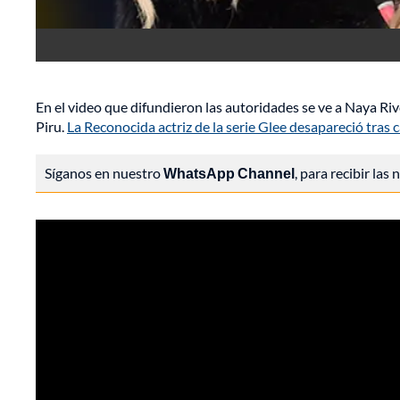
En el video que difundieron las autoridades se ve a Naya Rive
Piru.
La Reconocida actriz de la serie Glee desapareció tras 
Síganos en nuestro
WhatsApp Channel
, para recibir las