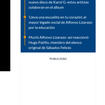
nuevo disco de Karol G: estos artistas
colaboran en el álbum
‘Lleva una escuelita en tu corazón’, el
mayor legado social de Alfonso Lizarazo
por la educación
Murió Alfonso Lizarazo: así reaccionó
Hugo Patiño, miembro del elenco
original de Sábados Felices
PUBLICIDAD