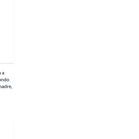
n a
gundo
madre,