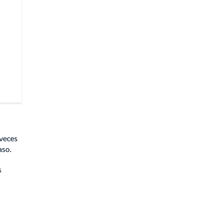
 veces
aso.
s