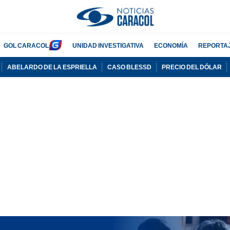
GOL CARACOL
UNIDAD INVESTIGATIVA
ECONOMÍA
REPORTA
ABELARDO DE LA ESPRIELLA
CASO BLESSD
PRECIO DEL DÓLAR
PUBLICIDAD