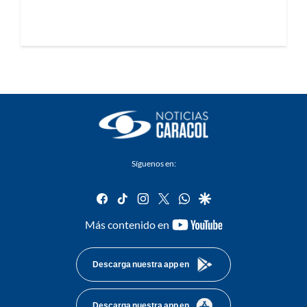
Síguenos en:
facebook
tiktok
instagram
twitter
whatsapp
google
youtube-
Más contenido en
footer
Descarga nuestra app en
Descarga nuestra app en