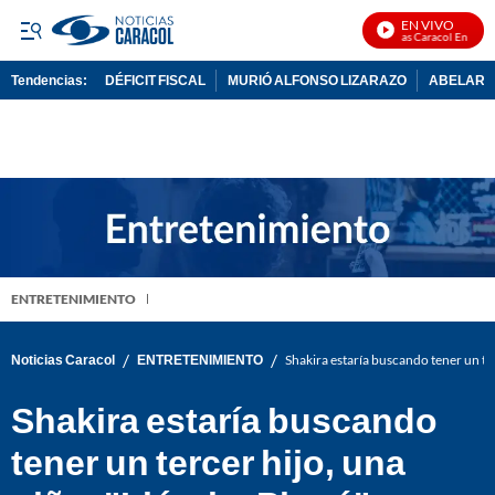
EN VIVO
Noticias Caracol En Vivo
Tendencias:
DÉFICIT FISCAL
MURIÓ ALFONSO LIZARAZO
ABELARDO
PUBLICIDAD
ENTRETENIMIENTO
/
/
Noticias Caracol
ENTRETENIMIENTO
Shakira estaría buscando tener un ter
Shakira estaría buscando
tener un tercer hijo, una