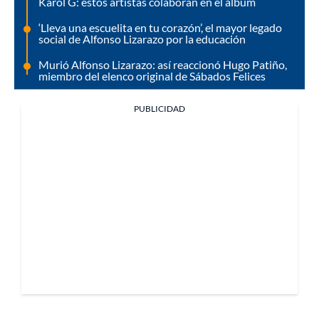
Karol G: estos artistas colaboran en el álbum
‘Lleva una escuelita en tu corazón’, el mayor legado
social de Alfonso Lizarazo por la educación
Murió Alfonso Lizarazo: así reaccionó Hugo Patiño,
miembro del elenco original de Sábados Felices
PUBLICIDAD