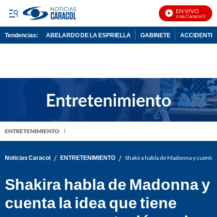
EN VIVO
Noticias Caracol En Viv
Tendencias:
ABELARDO DE LA ESPRIELLA
GABINETE
ACCIDENTE 
PUBLICIDAD
ENTRETENIMIENTO
/
/
Noticias Caracol
ENTRETENIMIENTO
Shakira habla de Madonna y cuenta la
Shakira habla de Madonna y
cuenta la idea que tiene