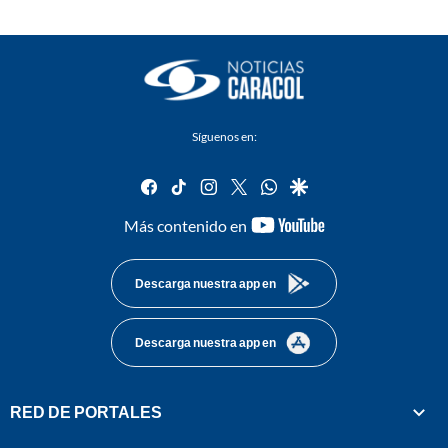
Síguenos en:
facebook
tiktok
instagram
twitter
whatsapp
google
youtube-
Más contenido en
footer
Descarga nuestra app en
Descarga nuestra app en
RED DE PORTALES