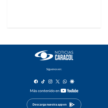
Síguenos en:
facebook
tiktok
instagram
twitter
whatsapp
google
youtube-
Más contenido en
footer
Descarga nuestra app en