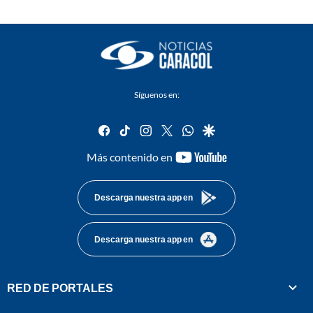
Síguenos en:
facebook
tiktok
instagram
twitter
whatsapp
google
youtube-
Más contenido en
footer
Descarga nuestra app en
Descarga nuestra app en
RED DE PORTALES