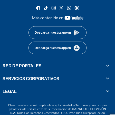
facebook
tiktok
instagram
twitter
whatsapp
google
youtube-
Más contenido en
footer
Descarga nuestra app en
Descarga nuestra app en
RED DE PORTALES
SERVICIOS CORPORATIVOS
LEGAL
El uso de este sitio web implica la aceptación de los
Términos y condiciones
y
Políticas de Tratamiento de la Información
de
CARACOL TELEVISIÓN
S.A.
Todos los Derechos Reservados D.R.A. Prohibida su reproducción