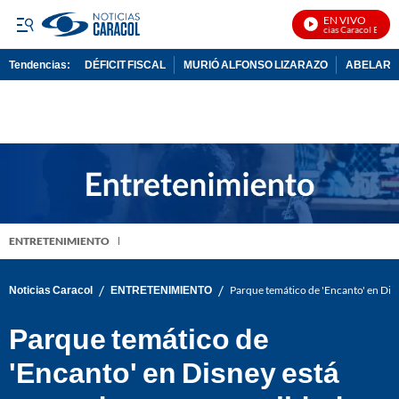
EN VIVO
Noticias Caracol En Vivo
Tendencias:
DÉFICIT FISCAL
MURIÓ ALFONSO LIZARAZO
ABELARDO
PUBLICIDAD
ENTRETENIMIENTO
/
/
Noticias Caracol
ENTRETENIMIENTO
Parque temático de 'Encanto' en Disn
Parque temático de
'Encanto' en Disney está