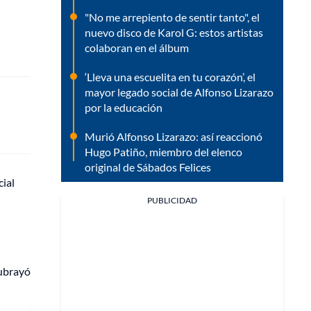
"No me arrepiento de sentir tanto", el
nuevo disco de Karol G: estos artistas
colaboran en el álbum
‘Lleva una escuelita en tu corazón’, el
mayor legado social de Alfonso Lizarazo
por la educación
Murió Alfonso Lizarazo: así reaccionó
Hugo Patiño, miembro del elenco
original de Sábados Felices
cial
PUBLICIDAD
subrayó