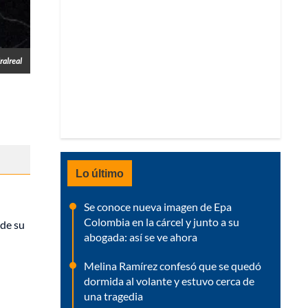
ralreal
Lo último
Se conoce nueva imagen de Epa
Colombia en la cárcel y junto a su
de su
abogada: así se ve ahora
Melina Ramírez confesó que se quedó
dormida al volante y estuvo cerca de
una tragedia