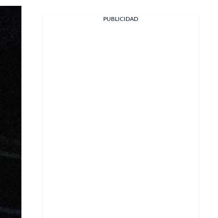
PUBLICIDAD
Facebook
X
Whatsapp
Copiar enlace
Telegram
LinkedIn