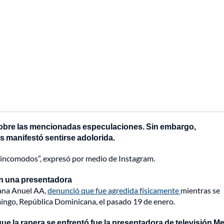
obre las mencionadas especulaciones. Sin embargo,
 manifestó sentirse adolorida.
n incomodos”, expresó por medio de Instagram.
con una presentadora
bana Anuel AA,
denunció que fue agredida físicamente
mientras se
ingo, República Dominicana, el pasado 19 de enero.
que la rapera se enfrentó fue la presentadora de televisión M