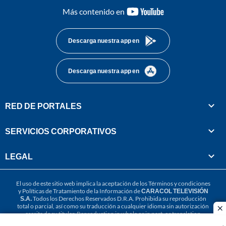
youtube-
Más contenido en
footer
Descarga nuestra app en
Descarga nuestra app en
RED DE PORTALES
SERVICIOS CORPORATIVOS
LEGAL
El uso de este sitio web implica la aceptación de los
Términos y condiciones
y
Políticas de Tratamiento de la Información
de
CARACOL TELEVISIÓN
S.A.
Todos los Derechos Reservados D.R.A. Prohibida su reproducción
total o parcial, así como su traducción a cualquier idioma sin autorización
cl
escrita de su titular. Reproduction in whole or in part, or translation
without written permission is prohibited. All rights reserved 2025.