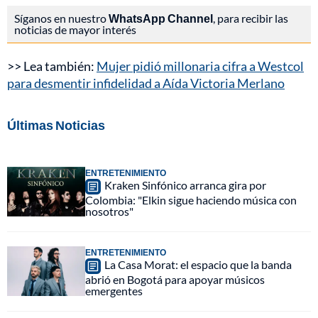
Síganos en nuestro
WhatsApp Channel
, para recibir las
noticias de mayor interés
>> Lea también:
Mujer pidió millonaria cifra a Westcol
para desmentir infidelidad a Aída Victoria Merlano
Últimas Noticias
ENTRETENIMIENTO
Kraken Sinfónico arranca gira por
Colombia: "Elkin sigue haciendo música con
nosotros"
ENTRETENIMIENTO
La Casa Morat: el espacio que la banda
abrió en Bogotá para apoyar músicos
emergentes