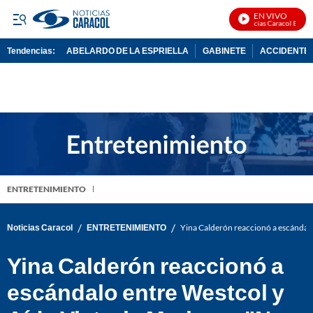
EN VIVO
Noticias Caracol En Vivo
Tendencias:
ABELARDO DE LA ESPRIELLA
GABINETE
ACCIDENTE 
PUBLICIDAD
ENTRETENIMIENTO
/
/
Noticias Caracol
ENTRETENIMIENTO
Yina Calderón reaccionó a escándalo
Yina Calderón reaccionó a
escándalo entre Westcol y