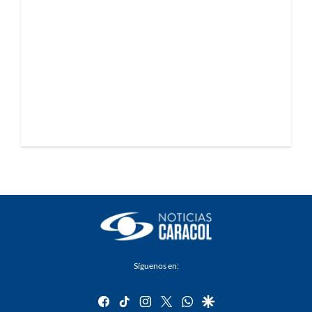
Síguenos en:
facebook
tiktok
instagram
twitter
whatsapp
google