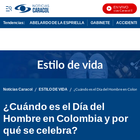
EN VIVO
Noticias Caracol En Vivo
Tendencias:
ABELARDO DE LA ESPRIELLA
GABINETE
ACCIDENTE 
PUBLICIDAD
/
/
Noticias Caracol
ESTILO DE VIDA
¿Cuándo es el Día del Hombre en Colombi
¿Cuándo es el Día del
Hombre en Colombia y por
qué se celebra?