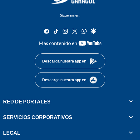
Síguenos en:
facebook
tiktok
instagram
twitter
whatsapp
google
youtube-
Más contenido en
footer
Descarga nuestra app en
Descarga nuestra app en
RED DE PORTALES
SERVICIOS CORPORATIVOS
LEGAL