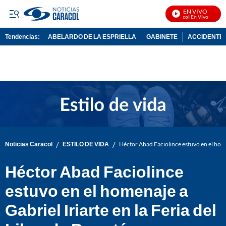
EN VIVO
Noticias Caracol En Vivo
Tendencias:
ABELARDO DE LA ESPRIELLA
GABINETE
ACCIDENTE 
PUBLICIDAD
/
/
Noticias Caracol
ESTILO DE VIDA
Héctor Abad Faciolince estuvo en el homen
Héctor Abad Faciolince
estuvo en el homenaje a
Gabriel Iriarte en la Feria del