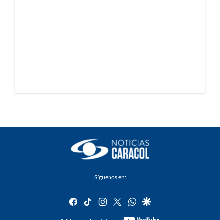
Síguenos en:
facebook
tiktok
instagram
twitter
whatsapp
google
youtube-