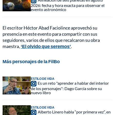
2026: fecha y hora exacta para observar el
evento astronómico
El escritor Héctor Abad Faciolince aprovechó su
presencia en este evento para compartir con sus
seguidores, varios de ellos que recalcaron su obra
maestra,
‘El olvido que seremos’
.
Más personajes de la FilBo
ESTILO DE VIDA
Es un reto "aprender a hablar del interior
de los personajes": Dago García sobre su
nuevo libro
ESTILO DE VIDA
Alberto Linero habla “por primera vez”, en