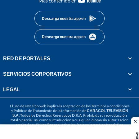
Más contenido en
footer
Descarga nuestra app en
Descarga nuestra app en
RED DE PORTALES
SERVICIOS CORPORATIVOS
LEGAL
El uso de este sitio web implica la aceptación de los
Términos y condiciones
y
Políticas de Tratamiento de la Información
de
CARACOL TELEVISIÓN
S.A.
Todos los Derechos Reservados D.R.A. Prohibida su reproducción
total o parcial, así como su traducción a cualquier idioma sin autorización
cl
escrita de su titular. Reproduction in whole or in part, or translation
without written permission is prohibited. All rights reserved 2025.