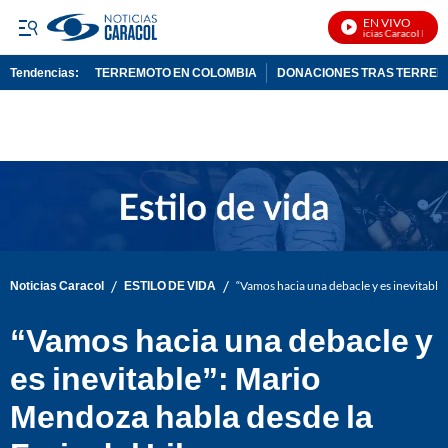
EN VIVO
Noticias Caracol En Viv
Tendencias:
TERREMOTO EN COLOMBIA
DONACIONES TRAS TERRE
PUBLICIDAD
/
/
Noticias Caracol
ESTILO DE VIDA
“Vamos hacia una debacle y es inevitable
“Vamos hacia una debacle y
es inevitable”: Mario
Mendoza habla desde la