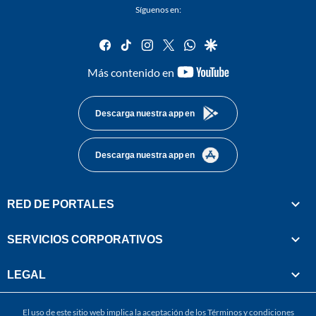
Síguenos en:
facebook
tiktok
instagram
twitter
whatsapp
google
youtube-
Más contenido en
footer
Descarga nuestra app en
Descarga nuestra app en
RED DE PORTALES
SERVICIOS CORPORATIVOS
LEGAL
El uso de este sitio web implica la aceptación de los
Términos y condiciones