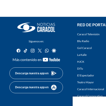
RED DE PORTA
Caracol Televisión
Blu Radio
Síguenos en:
Gol Caracol
facebook
tiktok
instagram
twitter
whatsapp
google
La Kalle
youtube-
Más contenido en
HJCK
footer
DiTu
Descarga nuestra app en
El Espectador
Teatro Mayor
Descarga nuestra app en
Caracol Internacional
Caracol Corporativo
Caracol Next