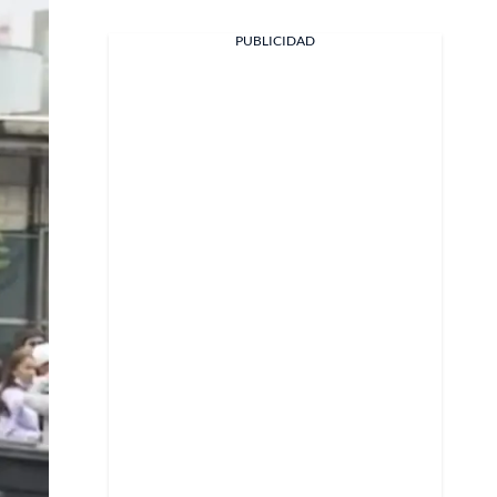
PUBLICIDAD
Facebook
X
Whatsapp
Copiar enlace
Telegram
LinkedIn