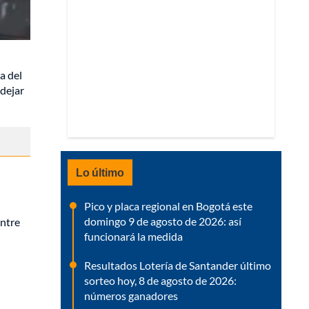
a del
 dejar
Lo último
Pico y placa regional en Bogotá este
domingo 9 de agosto de 2026: así
entre
funcionará la medida
Resultados Lotería de Santander último
sorteo hoy, 8 de agosto de 2026:
números ganadores