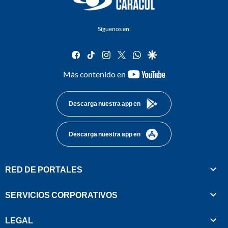
Síguenos en:
facebook
tiktok
instagram
twitter
whatsapp
google
youtube-
Más contenido en
footer
Descarga nuestra app en
Descarga nuestra app en
RED DE PORTALES
SERVICIOS CORPORATIVOS
LEGAL