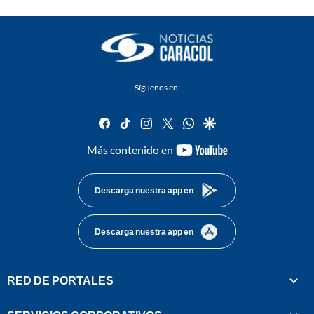
Síguenos en:
facebook
tiktok
instagram
twitter
whatsapp
google
youtube-
Más contenido en
footer
Descarga nuestra app en
Descarga nuestra app en
RED DE PORTALES