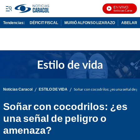
EN VIVO
Noticias Caracol En V
Tendencias:
DÉFICIT FISCAL
MURIÓ ALFONSO LIZARAZO
ABELARDO
PUBLICIDAD
/
/
Noticias Caracol
ESTILO DE VIDA
Soñar con cocodrilos: ¿es una señal de p
Soñar con cocodrilos: ¿es
una señal de peligro o
amenaza?