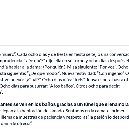
 muero”. Cada ocho días y de fiesta en fiesta se tejió una conversa
prudencia. “¿De qué?”, dijo ella en su turno y ocho días después él
día hablar a la dama: ¿Por quién?. Misa siguiente: “Por vos”. Ocho
esta siguiente: “¿De qué modo?”. Nueva festividad: “Con ingenio”. 
tivo nuevo: “¿Cuál?”. Ocho días más: “Iréis”. Tensa espera hasta ot
Ocho días para susurrar: “A los baños”. Otros ocho para decir:
”.
antes se ven en los baños gracias a un túnel que el enamor
 llegan a la habitación del amado. Sentados en la cama, el primer
uillems da muestras de paciencia y respeto, así la pasión lo desbor
 dama le ofrecía”.