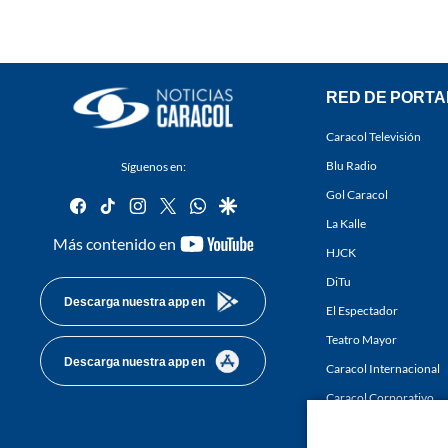
RED DE PORTA
Caracol Televisión
Blu Radio
Síguenos en:
Gol Caracol
facebook
tiktok
instagram
twitter
whatsapp
google
La Kalle
youtube-
Más contenido en
HJCK
footer
DiTu
Descarga nuestra app en
El Espectador
Teatro Mayor
Descarga nuestra app en
Caracol Internacional
Caracol Corporativo
Caracol Next