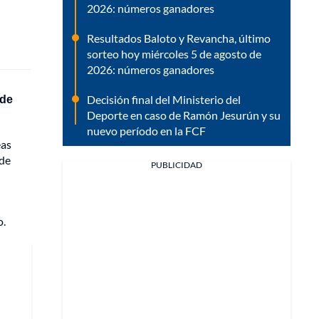
2026: números ganadores
Resultados Baloto y Revancha, último
sorteo hoy miércoles 5 de agosto de
2026: números ganadores
 de
Decisión final del Ministerio del
Deporte en caso de Ramón Jesurún y su
nuevo período en la FCF
eas
 de
PUBLICIDAD
o.