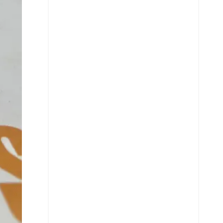
X
Whatsapp
Copiar enlace
Telegram
LinkedIn