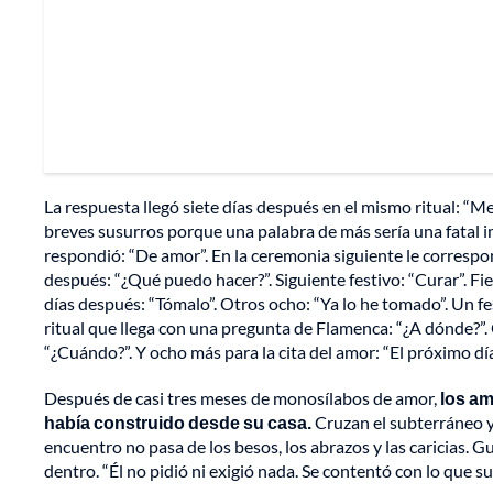
La respuesta llegó siete días después en el mismo ritual: “Me
breves susurros porque una palabra de más sería una fatal im
respondió: “De amor”. En la ceremonia siguiente le correspon
después: “¿Qué puedo hacer?”. Siguiente festivo: “Curar”. Fi
días después: “Tómalo”. Otros ocho: “Ya lo he tomado”. Un fes
ritual que llega con una pregunta de Flamenca: “¿A dónde?”. 
“¿Cuándo?”. Y ocho más para la cita del amor: “El próximo día
Después de casi tres meses de monosílabos de amor,
los am
había construido desde su casa.
Cruzan el subterráneo y
encuentro no pasa de los besos, los abrazos y las caricias. G
dentro. “Él no pidió ni exigió nada. Se contentó con lo que su