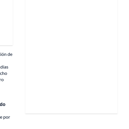
ción de
 días
Ocho
ro
ado
de por