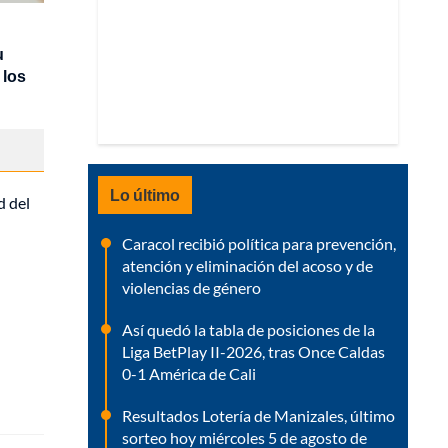
u
 los
Lo último
d del
Caracol recibió política para prevención,
atención y eliminación del acoso y de
violencias de género
Así quedó la tabla de posiciones de la
Liga BetPlay II-2026, tras Once Caldas
0-1 América de Cali
Resultados Lotería de Manizales, último
sorteo hoy miércoles 5 de agosto de