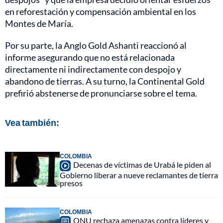
en reforestación y compensación ambiental en los
Montes de María.
Por su parte, la Anglo Gold Ashanti reaccionó al
informe asegurando que no está relacionada
directamente ni indirectamente con despojo y
abandono de tierras. A su turno, la Continental Gold
prefirió abstenerse de pronunciarse sobre el tema.
Vea también:
COLOMBIA
Decenas de víctimas de Urabá le piden al
Gobierno liberar a nueve reclamantes de tierra
presos
COLOMBIA
ONU rechaza amenazas contra líderes y