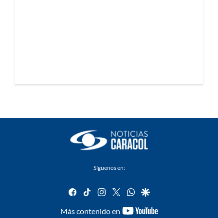
Síguenos en:
facebook
tiktok
instagram
twitter
whatsapp
google
youtube-
Más contenido en