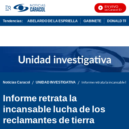
EN VIVO
Noticias Caracol En Vivo
Tendencias:
ABELARDO DE LA ESPRIELLA
GABINETE
DONALD TR
PUBLICIDAD
/
/
Noticias Caracol
UNIDAD INVESTIGATIVA
Informe retrata la incansable lu
Informe retrata la
incansable lucha de los
reclamantes de tierra