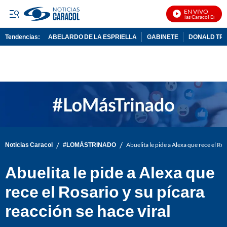
EN VIVO
Noticias Caracol En Vivo
Tendencias:
ABELARDO DE LA ESPRIELLA
GABINETE
DONALD TR
PUBLICIDAD
/
/
Noticias Caracol
#LOMÁSTRINADO
Abuelita le pide a Alexa que rece el Ros
Abuelita le pide a Alexa que
rece el Rosario y su pícara
reacción se hace viral