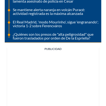
lamenta asesinato de policía en Cesar
Se mantiene alerta naranja en volcán Puracé:
actividad registrada es la máxima alcanzada
El Real Madrid, 'modo Mourinho', sigue 'engranando';
victoria 1-2 sobre Ferencváros
¿Quiénes son los presos de "alta peligrosidad" que
fueron trasladados por orden de De la Espriella?
PUBLICIDAD