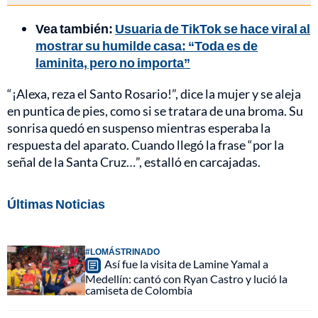
Vea también:
Usuaria de TikTok se hace viral al
mostrar su humilde casa: “Toda es de
laminita, pero no importa”
“¡Alexa, reza el Santo Rosario!”, dice la mujer y se aleja
en puntica de pies, como si se tratara de una broma. Su
sonrisa quedó en suspenso mientras esperaba la
respuesta del aparato. Cuando llegó la frase “por la
señal de la Santa Cruz…”, estalló en carcajadas.
Últimas Noticias
#LOMÁSTRINADO
Así fue la visita de Lamine Yamal a
Medellín: cantó con Ryan Castro y lució la
camiseta de Colombia