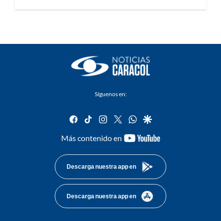
Síguenos en:
facebook
tiktok
instagram
twitter
whatsapp
google
youtube-
Más contenido en
footer
Descarga nuestra app en
Descarga nuestra app en