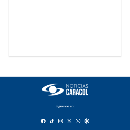
Síguenos en:
facebook
tiktok
instagram
twitter
whatsapp
google