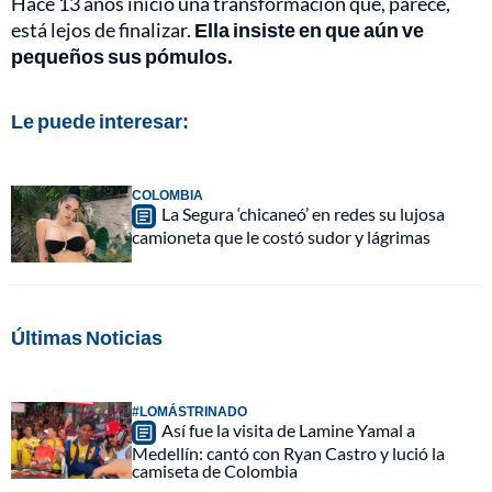
Hace 13 años inició una transformación que, parece,
está lejos de finalizar.
Ella insiste en que aún ve
pequeños sus pómulos.
Le puede interesar:
COLOMBIA
La Segura ‘chicaneó’ en redes su lujosa
camioneta que le costó sudor y lágrimas
Últimas Noticias
#LOMÁSTRINADO
Así fue la visita de Lamine Yamal a
Medellín: cantó con Ryan Castro y lució la
camiseta de Colombia