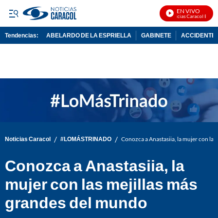
EN VIVO
Noticias Caracol En Viv
Tendencias:
ABELARDO DE LA ESPRIELLA
GABINETE
ACCIDENTE 
PUBLICIDAD
/
/
Noticias Caracol
#LOMÁSTRINADO
Conozca a Anastasiia, la mujer con las
Conozca a Anastasiia, la
mujer con las mejillas más
grandes del mundo