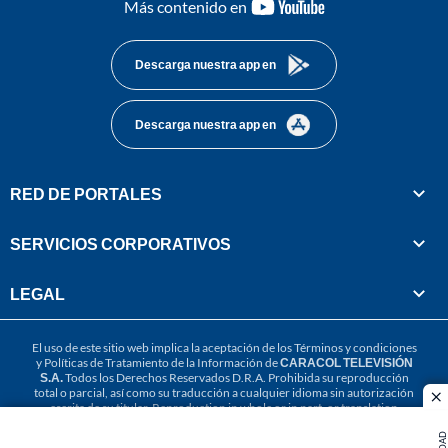
youtube-
Más contenido en
footer
Descarga nuestra app en
Descarga nuestra app en
RED DE PORTALES
SERVICIOS CORPORATIVOS
LEGAL
El uso de este sitio web implica la aceptación de los
Términos y condiciones
y
Políticas de Tratamiento de la Información
de
CARACOL TELEVISIÓN
S.A.
Todos los Derechos Reservados D.R.A. Prohibida su reproducción
total o parcial, así como su traducción a cualquier idioma sin autorización
cl
escrita de su titular. Reproduction in whole or in part, or translation
without written permission is prohibited. All rights reserved 2025.