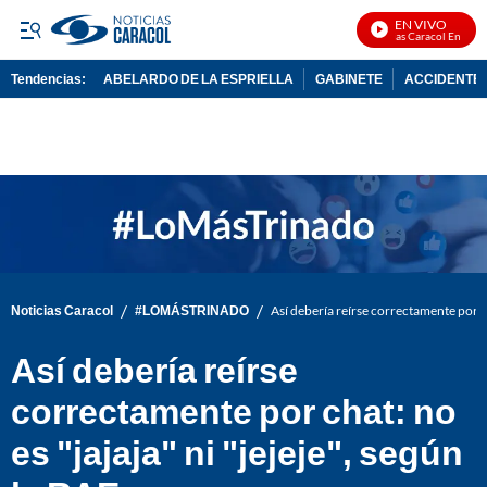
EN VIVO
Noticias Caracol En Vivo
Tendencias:
ABELARDO DE LA ESPRIELLA
GABINETE
ACCIDENTE 
PUBLICIDAD
/
/
Noticias Caracol
#LOMÁSTRINADO
Así debería reírse correctamente por cha
Así debería reírse
correctamente por chat: no
es "jajaja" ni "jejeje", según