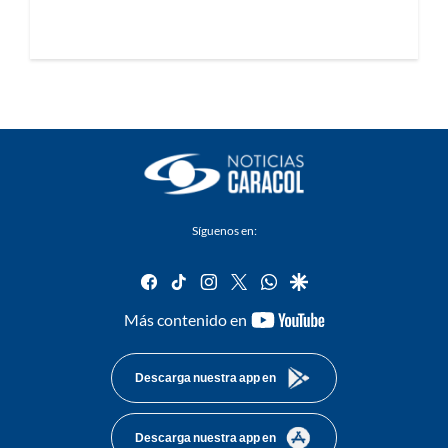
Síguenos en:
facebook
tiktok
instagram
twitter
whatsapp
google
youtube-
Más contenido en
footer
Descarga nuestra app en
Descarga nuestra app en