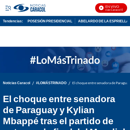
EN VIVO
Noticias Caracol En Vivo
Tendencias:
POSESIÓN PRESIDENCIAL
ABELARDO DE LA ESPRIELLA
PUBLICIDAD
/
/
Noticias Caracol
#LOMÁSTRINADO
El choque entre senadora de Paraguay 
El choque entre senadora
de Paraguay y Kylian
Mbappé tras el partido de