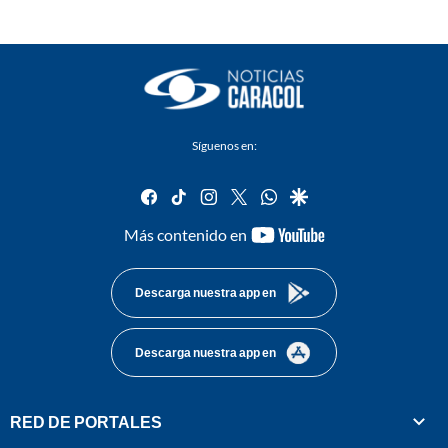
Síguenos en:
facebook
tiktok
instagram
twitter
whatsapp
google
youtube-
Más contenido en
footer
Descarga nuestra app en
Descarga nuestra app en
RED DE PORTALES