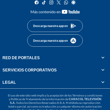
facebook
tiktok
instagram
twitter
whatsapp
google
youtube-
Más contenido en
footer
Descarga nuestra app en
Descarga nuestra app en
RED DE PORTALES
SERVICIOS CORPORATIVOS
LEGAL
El uso de este sitio web implica la aceptación de los
Términos y condiciones
y
Políticas de Tratamiento de la Información
de
CARACOL TELEVISIÓN
S.A.
Todos los Derechos Reservados D.R.A. Prohibida su reproducción
total o parcial, así como su traducción a cualquier idioma sin autorización