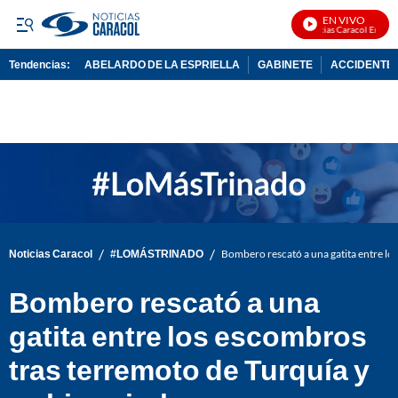
EN VIVO
Noticias Caracol En Vivo
Tendencias:
ABELARDO DE LA ESPRIELLA
GABINETE
ACCIDENTE 
PUBLICIDAD
/
/
Noticias Caracol
#LOMÁSTRINADO
Bombero rescató a una gatita entre los
Bombero rescató a una
gatita entre los escombros
tras terremoto de Turquía y