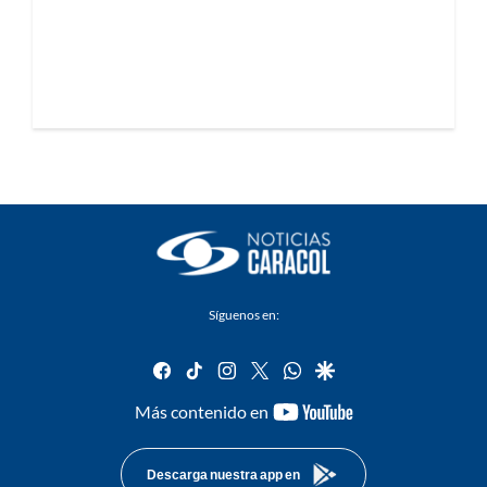
Síguenos en:
facebook
tiktok
instagram
twitter
whatsapp
google
youtube-
Más contenido en
footer
Descarga nuestra app en