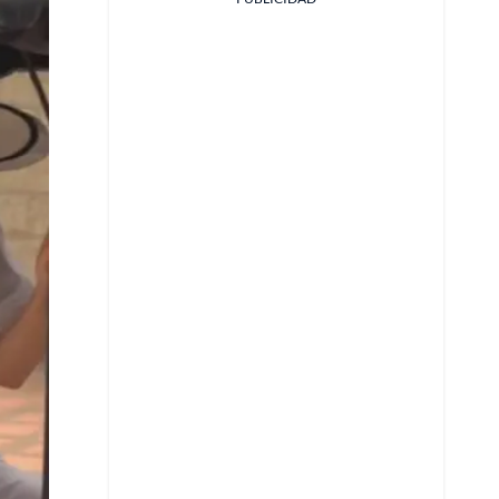
Facebook
X
Whatsapp
Copiar enlace
Telegram
LinkedIn