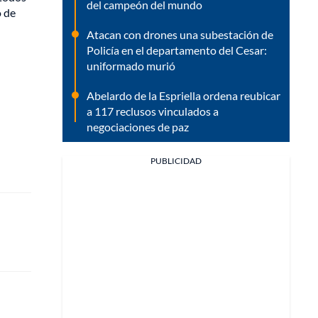
del campeón del mundo
o de
Atacan con drones una subestación de
Policía en el departamento del Cesar:
uniformado murió
Abelardo de la Espriella ordena reubicar
a 117 reclusos vinculados a
negociaciones de paz
PUBLICIDAD