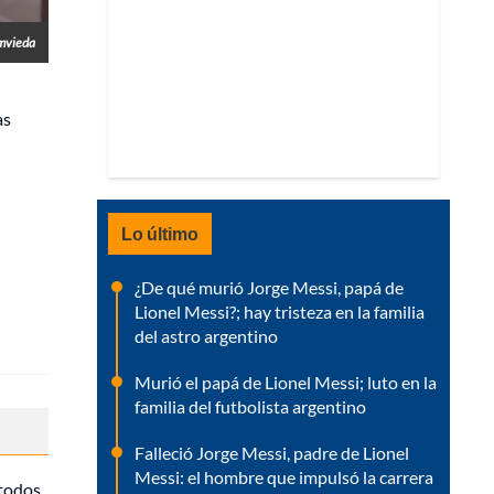
amvieda
as
Lo último
¿De qué murió Jorge Messi, papá de
Lionel Messi?; hay tristeza en la familia
del astro argentino
Murió el papá de Lionel Messi; luto en la
familia del futbolista argentino
Falleció Jorge Messi, padre de Lionel
Messi: el hombre que impulsó la carrera
 todos