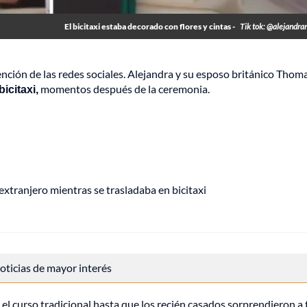
El bicitaxi estaba decorado con flores y cintas -
Tik tok: @alejandr
nción de las redes sociales. Alejandra y su esposo británico Thom
icitaxi,
momentos después de la ceremonia.
tranjero mientras se trasladaba en bicitaxi
 noticias de mayor interés
r el curso tradicional hasta que los recién casados sorprendieron a