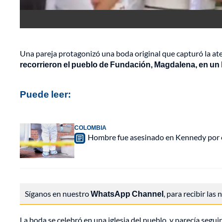
Una pareja protagonizó una boda original que capturó la ate
recorrieron el pueblo de Fundación, Magdalena, en un b
Puede leer:
COLOMBIA
Hombre fue asesinado en Kennedy por ex
Síganos en nuestro
WhatsApp Channel
, para recibir las
La boda se celebró en una iglesia del pueblo, y parecía segui