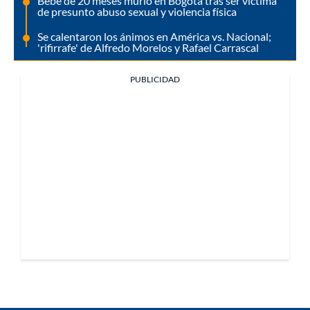
Bebé de 20 meses murió en Bogotá tras ser víctima
de presunto abuso sexual y violencia física
Se calentaron los ánimos en América vs. Nacional;
'rifirrafe' de Alfredo Morelos y Rafael Carrascal
PUBLICIDAD