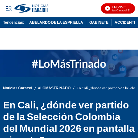
EN VIVO
Noticias Caracol En Vivo
Tendencias:
ABELARDO DE LA ESPRIELLA
GABINETE
ACCIDENTE 
PUBLICIDAD
/
/
Noticias Caracol
#LOMÁSTRINADO
En Cali, ¿dónde ver partido de la Sele
En Cali, ¿dónde ver partido
de la Selección Colombia
del Mundial 2026 en pantalla