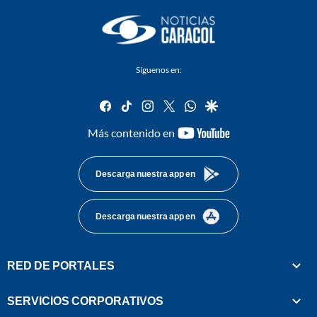
Síguenos en:
facebook
tiktok
instagram
twitter
whatsapp
google
youtube-
Más contenido en
footer
Descarga nuestra app en
Descarga nuestra app en
RED DE PORTALES
SERVICIOS CORPORATIVOS