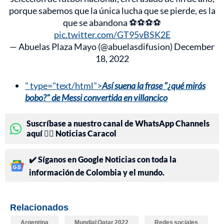
porque sabemos que la única lucha que se pierde, es la
que se abandona ⚽️⚽️⚽️⚽️
pic.twitter.com/GT95vBSK2E
— Abuelas Plaza Mayo (@abuelasdifusion)
December
18, 2022
" type="text/html">
Así suena la frase "¿qué mirás
bobo?" de Messi convertida en villancico
Suscríbase a nuestro canal de WhatsApp Channels
aquí 👉🏻 Noticias Caracol
✔️ Síganos en Google Noticias con toda la
información de Colombia y el mundo.
Relacionados
Argentina
Mundial Qatar 2022
Redes sociales