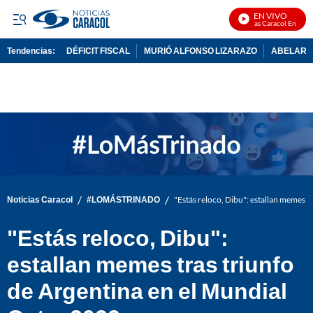
EN VIVO
Noticias Caracol En Vivo
Tendencias:
DÉFICIT FISCAL
MURIÓ ALFONSO LIZARAZO
ABELARDO
PUBLICIDAD
/
/
Noticias Caracol
#LOMÁSTRINADO
"Estás reloco, Dibu": estallan memes t
"Estás reloco, Dibu":
estallan memes tras triunfo
de Argentina en el Mundial