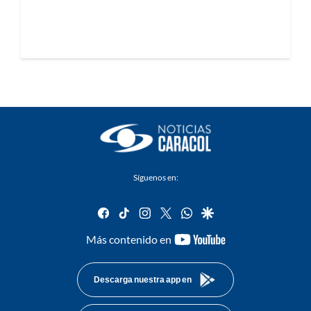
Síguenos en:
facebook
tiktok
instagram
twitter
whatsapp
google
youtube-
Más contenido en
footer
Descarga nuestra app en