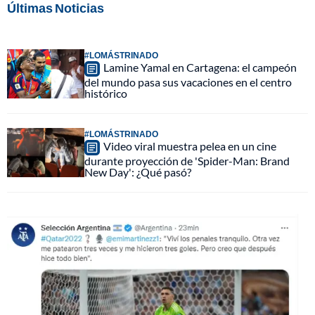
Últimas Noticias
#LOMÁSTRINADO
Lamine Yamal en Cartagena: el campeón
del mundo pasa sus vacaciones en el centro
histórico
#LOMÁSTRINADO
Video viral muestra pelea en un cine
durante proyección de 'Spider-Man: Brand
New Day': ¿Qué pasó?