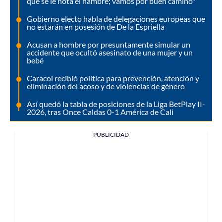
que se le nota el hambre; vamos por buen camino"
Gobierno electo habla de delegaciones europeas que
no estarán en posesión de De la Espriella
Acusan a hombre por presuntamente simular un
accidente que ocultó asesinato de una mujer y un
bebé
Caracol recibió política para prevención, atención y
eliminación del acoso y de violencias de género
Así quedó la tabla de posiciones de la Liga BetPlay II-
2026, tras Once Caldas 0-1 América de Cali
PUBLICIDAD