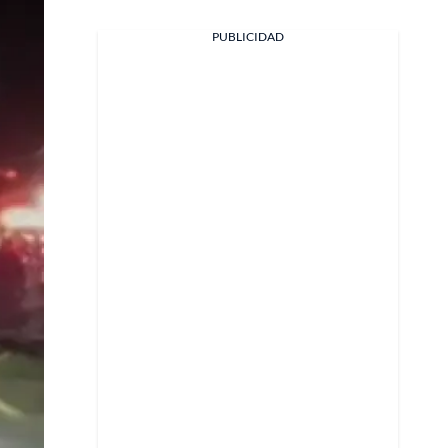
PUBLICIDAD
Facebook
X
Whatsapp
Copiar enlace
Telegram
LinkedIn