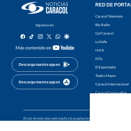
RED DE PORTA
Caracol Televisión
Blu Radio
Síguenos en:
Gol Caracol
facebook
tiktok
instagram
twitter
whatsapp
google
La Kalle
youtube-
Más contenido en
HJCK
footer
DiTu
Descarga nuestra app en
El Espectador
Teatro Mayor
Descarga nuestra app en
Caracol Internacional
Caracol Corporativo
Caracol Next
El uso de este sitio web implica la aceptación de los
Términos y condici
Derechos Reservados D.R.A. Prohibida su reproducción total o parcial, a
whole or in part, or translation without written permission is prohibited