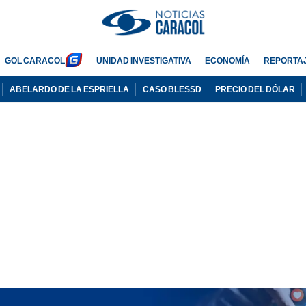
GOL CARACOL
UNIDAD INVESTIGATIVA
ECONOMÍA
REPORTA
ABELARDO DE LA ESPRIELLA
CASO BLESSD
PRECIO DEL DÓLAR
PUBLICIDAD