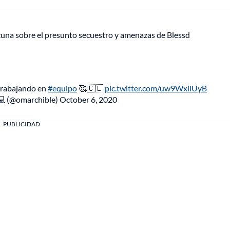
Ozuna sobre el presunto secuestro y amenazas de Blessd
 trabajando en
#equipo
🥰🇨🇱
pic.twitter.com/uw9WxilUyB
💻 (@omarchible)
October 6, 2020
PUBLICIDAD