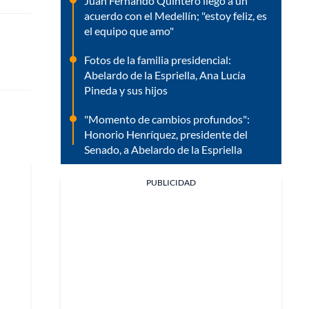
Juan Fernando Quintero llegó a un
acuerdo con el Medellín; "estoy feliz, es
el equipo que amo"
Fotos de la familia presidencial:
Abelardo de la Espriella, Ana Lucía
Pineda y sus hijos
"Momento de cambios profundos":
Honorio Henríquez, presidente del
Senado, a Abelardo de la Espriella
PUBLICIDAD