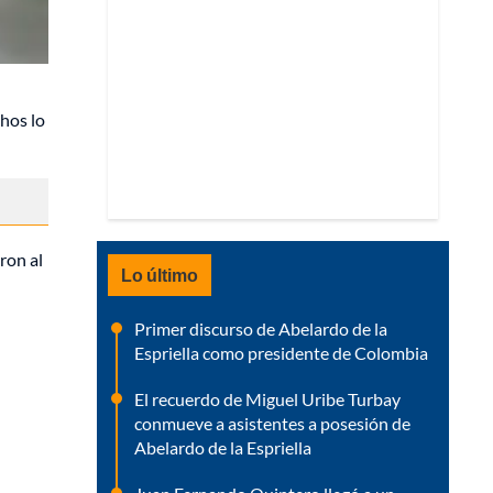
chos lo
ron al
Lo último
Primer discurso de Abelardo de la
Espriella como presidente de Colombia
El recuerdo de Miguel Uribe Turbay
conmueve a asistentes a posesión de
Abelardo de la Espriella