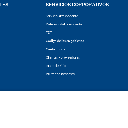
LES
SERVICIOS CORPORATIVOS
Servicio al televidente
Defensor del televidente
TDT
Código del buen gobierno
Contáctenos
Clientes y proveedores
Mapa del sitio
Paute con nosotros
ones
y
Políticas de Tratamiento de la Información
de
CARACOL TELEVISIÓN S.A.
Todo
sí como su traducción a cualquier idioma sin autorización escrita de su titular. Repro
. All rights reserved 2025.