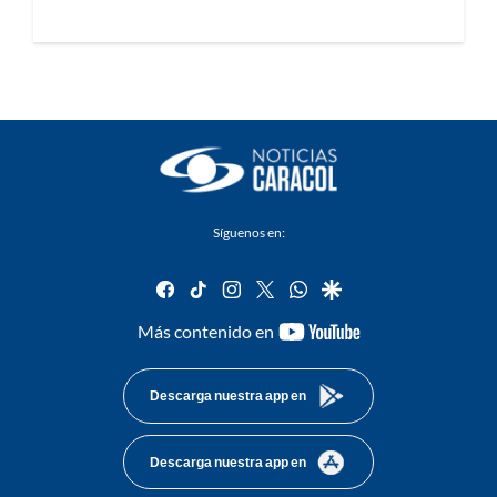
Síguenos en:
facebook
tiktok
instagram
twitter
whatsapp
google
youtube-
Más contenido en
footer
Descarga nuestra app en
Descarga nuestra app en