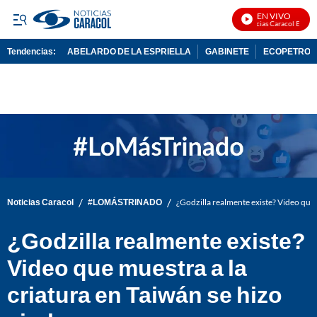
EN VIVO
Noticias Caracol En Vivo
Tendencias:
ABELARDO DE LA ESPRIELLA
GABINETE
ECOPETROL
PUBLICIDAD
/
/
Noticias Caracol
#LOMÁSTRINADO
¿Godzilla realmente existe? Video que m
¿Godzilla realmente existe?
Video que muestra a la
criatura en Taiwán se hizo