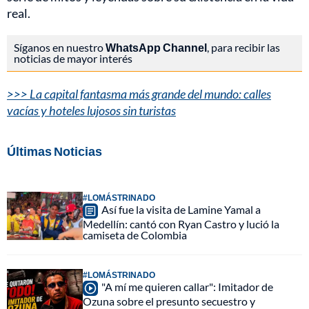
real.
Síganos en nuestro
WhatsApp Channel
, para recibir las
noticias de mayor interés
>>> La capital fantasma más grande del mundo: calles
vacías y hoteles lujosos sin turistas
Últimas Noticias
#LOMÁSTRINADO
Así fue la visita de Lamine Yamal a
Medellín: cantó con Ryan Castro y lució la
camiseta de Colombia
#LOMÁSTRINADO
"A mí me quieren callar": Imitador de
Ozuna sobre el presunto secuestro y