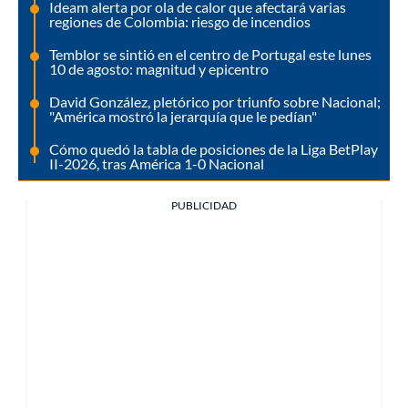
Ideam alerta por ola de calor que afectará varias
regiones de Colombia: riesgo de incendios
Temblor se sintió en el centro de Portugal este lunes
10 de agosto: magnitud y epicentro
David González, pletórico por triunfo sobre Nacional;
"América mostró la jerarquía que le pedían"
Cómo quedó la tabla de posiciones de la Liga BetPlay
II-2026, tras América 1-0 Nacional
PUBLICIDAD