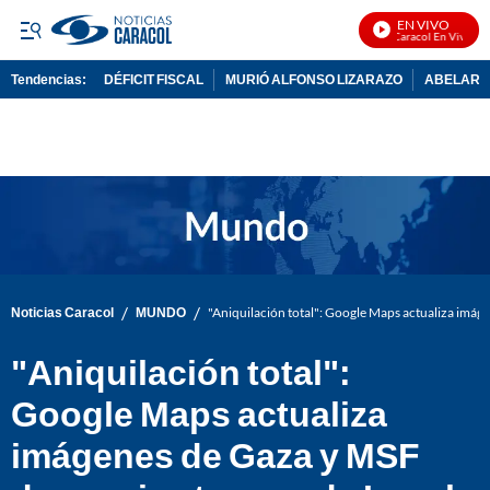
EN VIVO
Noticias Caracol En Vivo
Tendencias:
DÉFICIT FISCAL
MURIÓ ALFONSO LIZARAZO
ABELARDO
PUBLICIDAD
/
/
Noticias Caracol
MUNDO
"Aniquilación total": Google Maps actualiza imág
"Aniquilación total":
Google Maps actualiza
imágenes de Gaza y MSF