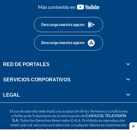
youtube-
Más contenido en
footer
Descarga nuestra app en
Descarga nuestra app en
RED DE PORTALES
SERVICIOS CORPORATIVOS
LEGAL
El uso de este sitio web implica la aceptación de los
Términos y condiciones
y
Políticas de Tratamiento de la Información
de
CARACOL TELEVISIÓN
S.A.
Todos los Derechos Reservados D.R.A. Prohibida su reproducción
total o parcial, así como su traducción a cualquier idioma sin autorización
cl
escrita de su titular. Reproduction in whole or in part, or translation
without written permission is prohibited. All rights reserved 2025.