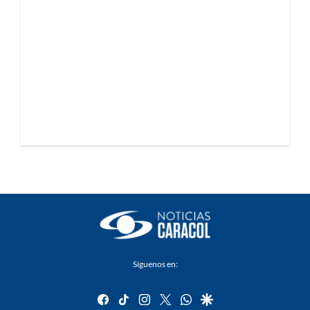
Síguenos en:
facebook
tiktok
instagram
twitter
whatsapp
google