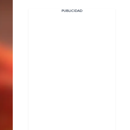
PUBLICIDAD
Facebook
X
Whatsapp
Copiar enlace
Telegram
LinkedIn