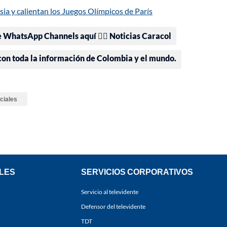
ia y calientan los Juegos Olímpicos de París
e WhatsApp Channels aquí 👉🏻 Noticias Caracol
 con toda la información de Colombia y el mundo.
ciales
LES
SERVICIOS CORPORATIVOS
Servicio al televidente
Defensor del televidente
TDT