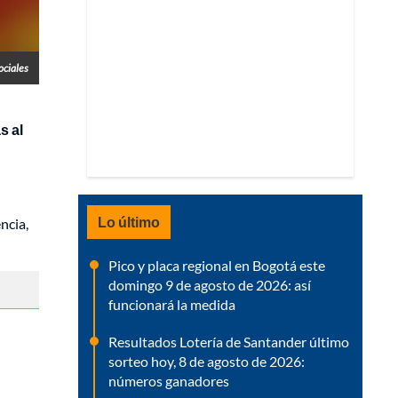
ociales
as
al
Lo último
ncia,
Pico y placa regional en Bogotá este
domingo 9 de agosto de 2026: así
funcionará la medida
Resultados Lotería de Santander último
sorteo hoy, 8 de agosto de 2026:
números ganadores