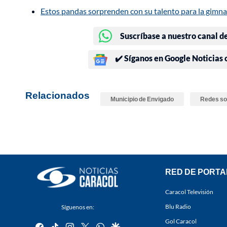
Estos pandas sorprenden con su talento para la gimnas
Suscríbase a nuestro canal d
✔️ Síganos en Google Noticias
Relacionados
Municipio de Envigado
Redes so
RED DE PORTA
Caracol Televisión
Blu Radio
Síguenos en:
Gol Caracol
facebook
tiktok
instagram
twitter
whatsapp
google