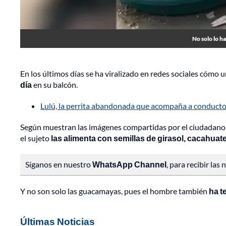
No solo lo h
En los últimos días se ha viralizado en redes sociales cómo
día
en su balcón.
Lulú, la perrita abandonada que acompaña a conducto
Según muestran las imágenes compartidas por el ciudadano, v
el sujeto
las alimenta con semillas de girasol, cacahuate
Síganos en nuestro
WhatsApp Channel
, para recibir las
Y no son solo las guacamayas, pues el hombre también
ha te
Últimas Noticias