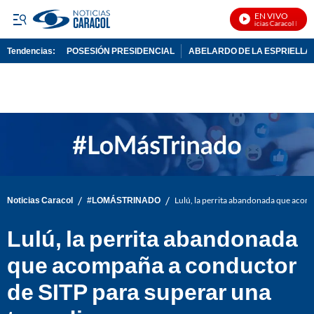
EN VIVO
Noticias Caracol En Viv
Tendencias:
POSESIÓN PRESIDENCIAL
ABELARDO DE LA ESPRIELLA
PUBLICIDAD
/
/
Noticias Caracol
#LOMÁSTRINADO
Lulú, la perrita abandonada que acom
Lulú, la perrita abandonada
que acompaña a conductor
de SITP para superar una