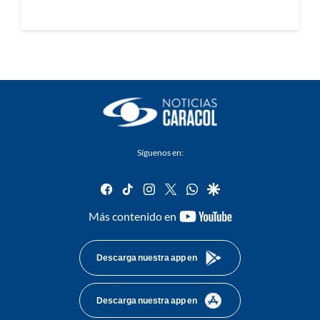
Síguenos en:
facebook
tiktok
instagram
twitter
whatsapp
google
youtube-
Más contenido en
footer
Descarga nuestra app en
Descarga nuestra app en