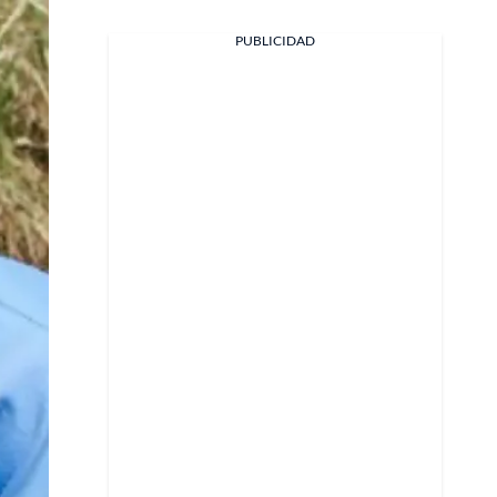
PUBLICIDAD
Facebook
X
Whatsapp
Copiar enlace
Telegram
LinkedIn