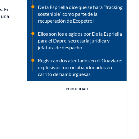
De la Espriella dice que se hará “fracking
s. En
sostenible” como parte de la
o una
recuperación de Ecopetrol
Ellos son los elegidos por De la Espriella
para el Dapre, secretaría jurídica y
jefatura de despacho
Registran dos atentados en el Guaviare:
explosivos fueron abandonados en
carrito de hamburguesas
PUBLICIDAD