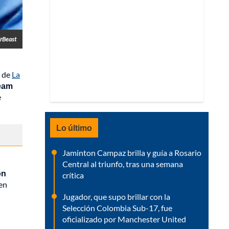
rBeast
o de
La
Team
e
Lo último
Jaminton Campaz brilla y guía a Rosario
Central al triunfo, tras una semana
ón
crítica
en
Jugador, que supo brillar con la
Selección Colombia Sub-17, fue
oficializado por Manchester United