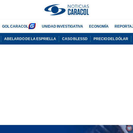
GOL CARACOL
UNIDAD INVESTIGATIVA
ECONOMÍA
REPORTA
ABELARDO DE LA ESPRIELLA
CASO BLESSD
PRECIO DEL DÓLAR
PUBLICIDAD