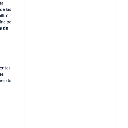
ía
de las
ilitó
incipal
s de
rentes
es
nes de