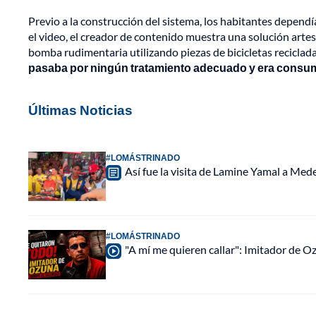
Previo a la construcción del sistema, los habitantes depend
el video, el creador de contenido muestra una solución arte
bomba rudimentaria utilizando piezas de bicicletas reciclad
pasaba por ningún tratamiento adecuado y era consum
Últimas Noticias
#LOMÁSTRINADO
Así fue la visita de Lamine Yamal a Med
#LOMÁSTRINADO
"A mí me quieren callar": Imitador de 