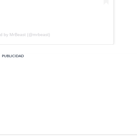
ed by MrBeast (@mrbeast)
PUBLICIDAD