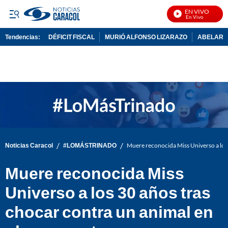
EN VIVO
N
Tendencias:
DÉFICIT FISCAL
MURIÓ ALFONSO LIZARAZO
ABELARDO
PUBLICIDAD
/
/
Noticias Caracol
#LOMÁSTRINADO
Muere reconocida Miss Universo a los 
Muere reconocida Miss
Universo a los 30 años tras
chocar contra un animal en