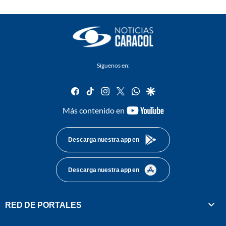
Síguenos en:
facebook
tiktok
instagram
twitter
whatsapp
google
youtube-
Más contenido en
footer
Descarga nuestra app en
Descarga nuestra app en
RED DE PORTALES