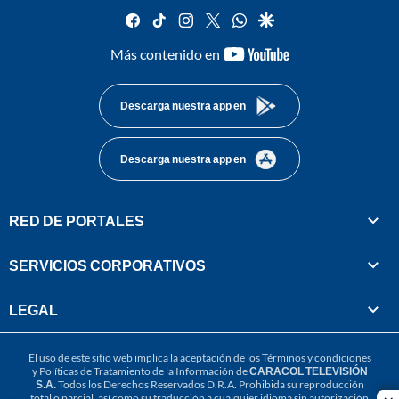
facebook
tiktok
instagram
twitter
whatsapp
google
youtube-
Más contenido en
footer
Descarga nuestra app en
Descarga nuestra app en
RED DE PORTALES
SERVICIOS CORPORATIVOS
LEGAL
El uso de este sitio web implica la aceptación de los
Términos y condiciones
y
Políticas de Tratamiento de la Información
de
CARACOL TELEVISIÓN
S.A.
Todos los Derechos Reservados D.R.A. Prohibida su reproducción
total o parcial, así como su traducción a cualquier idioma sin autorización