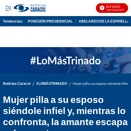
EN VIVO
Noticias Caracol En Viv
Tendencias:
POSESIÓN PRESIDENCIAL
ABELARDO DE LA ESPRIELLA
PUBLICIDAD
/
/
Noticias Caracol
#LOMÁSTRINADO
Mujer pilla a su esposo siéndole infiel
Mujer pilla a su esposo
siéndole infiel y, mientras lo
confronta, la amante escapa