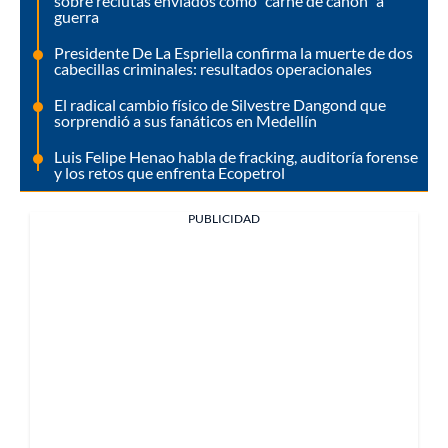
sobre reclutas enviados como "carne de cañón" a
guerra
Presidente De La Espriella confirma la muerte de dos
cabecillas criminales: resultados operacionales
El radical cambio físico de Silvestre Dangond que
sorprendió a sus fanáticos en Medellín
Luis Felipe Henao habla de fracking, auditoría forense
y los retos que enfrenta Ecopetrol
PUBLICIDAD