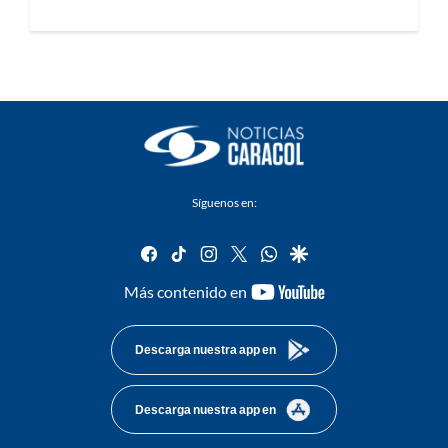
Síguenos en:
facebook
tiktok
instagram
twitter
whatsapp
google
youtube-
Más contenido en
footer
Descarga nuestra app en
Descarga nuestra app en