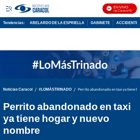
EN VIVO
Noticias Caracol En Vivo
Tendencias:
ABELARDO DE LA ESPRIELLA
GABINETE
ACCIDENTE 
PUBLICIDAD
/
/
Noticias Caracol
#LOMÁSTRINADO
Perrito abandonado en taxi ya tiene 
Perrito abandonado en taxi
ya tiene hogar y nuevo
nombre