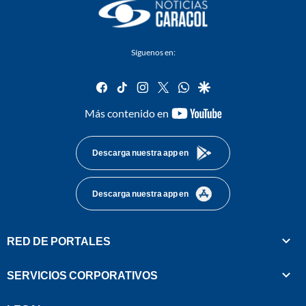
Síguenos en:
facebook
tiktok
instagram
twitter
whatsapp
google
youtube-
Más contenido en
footer
Descarga nuestra app en
Descarga nuestra app en
RED DE PORTALES
SERVICIOS CORPORATIVOS