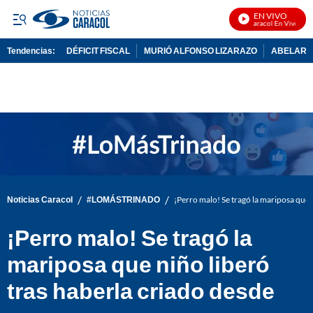
EN VIVO
Noticias Caracol En Vivo
Tendencias:
DÉFICIT FISCAL
MURIÓ ALFONSO LIZARAZO
ABELARDO
PUBLICIDAD
/
/
Noticias Caracol
#LOMÁSTRINADO
¡Perro malo! Se tragó la mariposa que 
¡Perro malo! Se tragó la
mariposa que niño liberó
tras haberla criado desde