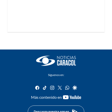
Síguenos en:
facebook
tiktok
instagram
twitter
whatsapp
google
youtube-
Más contenido en
footer
Descarga nuestra app en