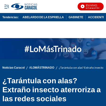
EN VIVO
Noticias Caracol En Vivo
Tendencias:
ABELARDO DE LA ESPRIELLA
GABINETE
ACCIDENTE 
PUBLICIDAD
/
/
Noticias Caracol
#LOMÁSTRINADO
¿Tarántula con alas? Extraño insecto at
¿Tarántula con alas?
Extraño insecto aterroriza a
las redes sociales