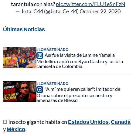
tarantula con alas?
pic.twitter.com/FLU1eSnFzN
— Jota_C44 (@Jota_Ce_44)
October 22, 2020
Últimas Noticias
#LOMÁSTRINADO
Así fue la visita de Lamine Yamal a
Medellín: cantó con Ryan Castro y lució la
camiseta de Colombia
#LOMÁSTRINADO
"A mí me quieren callar": Imitador de
Ozuna sobre el presunto secuestro y
amenazas de Blessd
El insecto gigante habita en
Estados Unidos
,
Canadá
y
México
.