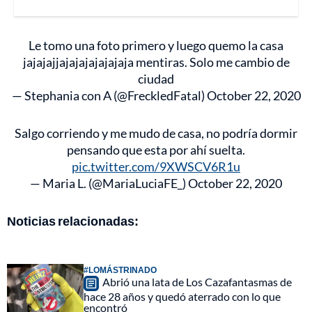
Le tomo una foto primero y luego quemo la casa
jajajajjajajajajajajaja mentiras. Solo me cambio de
ciudad
— Stephania con A (@FreckledFatal)
October 22, 2020
Salgo corriendo y me mudo de casa, no podría dormir
pensando que esta por ahí suelta.
pic.twitter.com/9XWSCV6R1u
— Maria L. (@MariaLuciaFE_)
October 22, 2020
Noticias relacionadas:
#LOMÁSTRINADO
Abrió una lata de Los Cazafantasmas de
hace 28 años y quedó aterrado con lo que
encontró