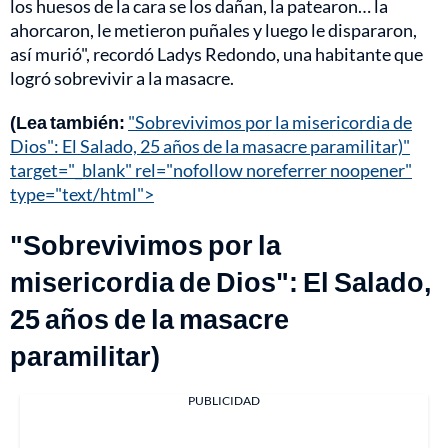
los huesos de la cara se los dañan, la patearon… la
ahorcaron, le metieron puñales y luego le dispararon,
así murió", recordó Ladys Redondo, una habitante que
logró sobrevivir a la masacre.
(Lea también:
"Sobrevivimos por la misericordia de
Dios": El Salado, 25 años de la masacre paramilitar)"
target="_blank" rel="nofollow noreferrer noopener"
type="text/html">
"Sobrevivimos por la
misericordia de Dios": El Salado,
25 años de la masacre
paramilitar)
PUBLICIDAD