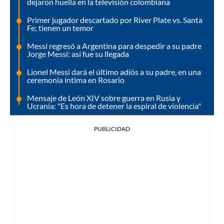
dejaron huella en la televisión colombiana
Primer jugador descartado por River Plate vs. Santa
Fe; tienen un temor
Messi regresó a Argentina para despedir a su padre
Jorge Messi: así fue su llegada
Lionel Messi dará el último adiós a su padre, en una
ceremonia íntima en Rosario
Mensaje de León XIV sobre guerra en Rusia y
Ucrania: "Es hora de detener la espiral de violencia"
PUBLICIDAD