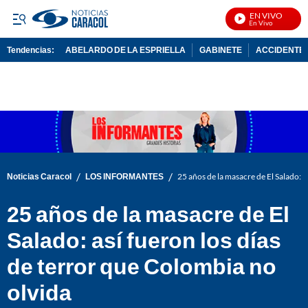
EN VIVO
Not
Tendencias:
ABELARDO DE LA ESPRIELLA
GABINETE
ACCIDENTE 
PUBLICIDAD
/
/
Noticias Caracol
LOS INFORMANTES
25 años de la masacre de El Salado: a
25 años de la masacre de El
Salado: así fueron los días
de terror que Colombia no
olvida