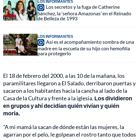
LOS INFORMANTES
Los secretos y la fuga de Catherine
Sánchez, la ‘señora Amazonas’ en el Reinado
de Belleza de 1993
LOS INFORMANTES
Así es el acompañamiento sombra de una
madre en la escuela de su hijo con hemofilia
para protegerlo
El 18 de febrero del 2000, a las 10 de la mañana, los
paramilitares llegaron a El Salado, derribaron puertas y
sacaron a los habitantes hacia la cancha al lado de la
Casa de la Cultura y frente a la iglesia.
Los dividieron
en grupos y ahí decidían quién vivían y quién
moría.
"A mi mamá la sacan de dónde están las mujeres, la
agarran por el pelo, le golpean el rostro tanto que todos