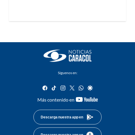
Síguenos en:
facebook
tiktok
instagram
twitter
whatsapp
google
youtube-
Más contenido en
footer
Descarga nuestra app en
Descarga nuestra app en